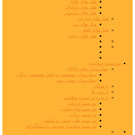
هتل های پاتایا
هتل های بانکوک
هتل های سامویی
هتل های امارات
هتل های دبی
هتل های قطر
هتل های دوحه
توریست سلامت
بیمارستان های (IPD)
بیمارستان تخصصی و فوق تخصصی نیکان
بیمارستان محب مهر
پزشکان
درمان ها
درباره توریست سلامت
توریسم درمانی
توریسم توان‌بخشی
توریسم زیبایی
توریسم طب سنتی و مکمل
توریسم سلامت عمومی یا پیشگیرانه