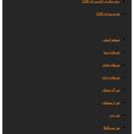
روند پیگیری اخذ ویزای کانادا
هزینه ویزای کانادا
صفحه اصلی
تورهای اروپا
تورهای تایلند
تورهای ترکیه
تور گرجستان
تور ارمسنتان
تور دبی
تور سریلانکا