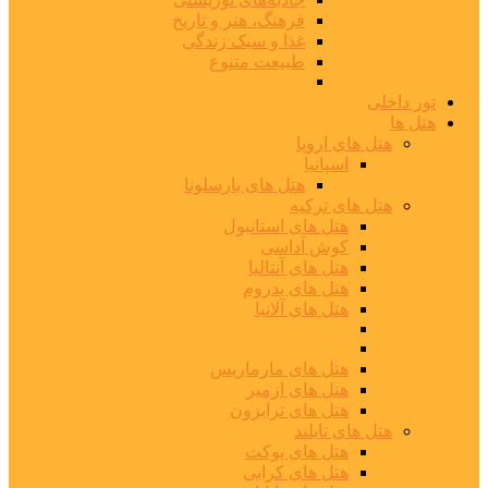
فرهنگ، هنر و تاریخ
غذا و سبک زندگی
طبیعت متنوع
تور داخلی
هتل ها
هتل های اروپا
اسپانیا
هتل های بارسلونا
هتل های ترکیه
هتل های استانبول
کوش آداسی
هتل های آنتالیا
هتل های بدروم
هتل های آلانیا
هتل های مارماریس
هتل های ازمیر
هتل های ترابزون
هتل های تایلند
هتل های پوکت
هتل های کرابی