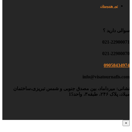
تور هندوستان
سوالی دارید ؟
021-22900071
021-22900070
09058434974
info@visatournafis.com
نشانی: میرداماد، بین مصدق جنوبی و شمس تبریزی،ساختمان
میلاد، پلاک ۲۴۶، طبقه۳، واحد15
×