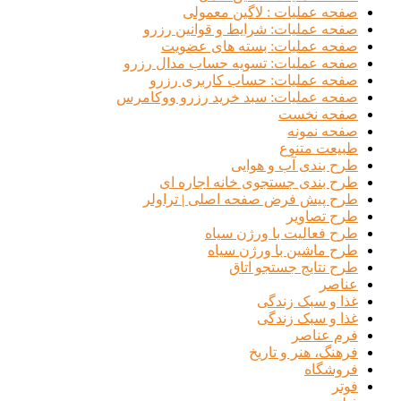
صفحه عملیات : لاگین معمولی
صفحه عملیات: شرایط و قوانین رزرو
صفحه عملیات: بسته های عضویت
صفحه عملیات: تسویه حساب مدال رزرو
صفحه عملیات: حساب کاربری رزرو
صفحه عملیات: سبد خرید رزرو ووکامرس
صفحه نخست
صفحه نمونه
طبیعت متنوع
طرح بندی آب و هوایی
طرح بندی جستجوی خانه اجاره ای
طرح پیش فرض صفحه اصلی | تراولر
طرح تصاویر
طرح فعالیت با ورژن سیاه
طرح ماشین با ورژن سیاه
طرح نتایج جستجو اتاق
عناصر
غذا و سبک زندگی
غذا و سبک زندگی
فرم عناصر
فرهنگ، هنر و تاریخ
فروشگاه
فوتر