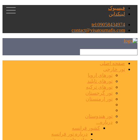
فیسبوک
لینکداین
tel:09058434974
contact@visatournafis.com
صفحه اصلی
تور خارجی
تورهای اروپا
تورهای تایلند
تورهای ترکیه
تور گرجستان
تور ارمنستان
تور هندوستان
درباره...
کشور فرانسه
درباره تور فرانسه
جاذبه‌های توریستی