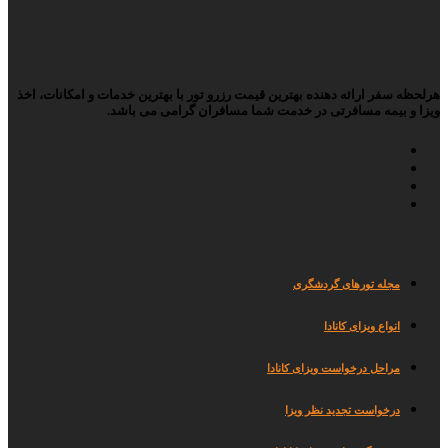
هرلحظه سفر ارائه دهنده بهترین قیمت رزرو تور با بهترین خدمات و امکانات، اخذ
ویزا و بیمه مسافرتی در خدمت شما مسافران گرامی می باشد.
مجله تورها
ی گردشگری
انواع ویزای کانادا
مراحل درخواست ویزای کانادا
درخواست تجدید نظر ویزا