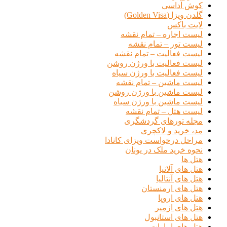
کوش آداسی
گلدن ویزا (Golden Visa)
لایت باکس
لیست اجاره – تمام نقشه
لیست تور – تمام نقشه
لیست فعالیت – تمام نقشه
لیست فعالیت با ورژن روشن
لیست فعالیت با ورژن سیاه
لیست ماشین – تمام نقشه
لیست ماشین با ورژن روشن
لیست ماشین با ورژن سیاه
لیست هتل – تمام نقشه
مجله تورهای گردشگری
مد، خرید و لاکچری
مراحل درخواست ویزای کانادا
نحوه خرید ملک در یونان
هتل ها
هتل های آلانیا
هتل های آنتالیا
هتل های ارمنستان
هتل های اروپا
هتل های ازمیر
هتل های استانبول
هتل های امارات