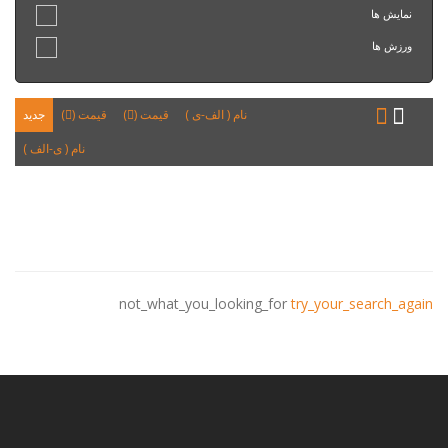
نمایش ها
ورزش ها
نام ( الف-ی )
قیمت (
)
قیمت (
)
جدید
نام ( ی-الف )
not_what_you_looking_for
try_your_search_again