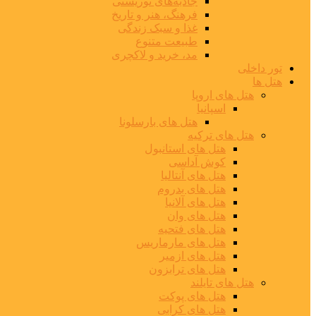
جاذبه‌های توریستی
فرهنگ، هنر و تاریخ
غذا و سبک زندگی
طبیعت متنوع
مد، خرید و لاکچری
تور داخلی
هتل ها
هتل های اروپا
اسپانیا
هتل های بارسلونا
هتل های ترکیه
هتل های استانبول
کوش آداسی
هتل های آنتالیا
هتل های بدروم
هتل های آلانیا
هتل های وان
هتل های فتحیه
هتل های مارماریس
هتل های ازمیر
هتل های ترابزون
هتل های تایلند
هتل های پوکت
هتل های کرابی