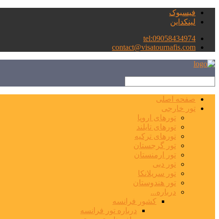
فیسبوک
لینکداین
tel:09058434974
contact@visatournafis.com
صفحه اصلی
تور خارجی
تورهای اروپا
تورهای تایلند
تورهای ترکیه
تور گرجستان
تور ارمنستان
تور دبی
تور سریلانکا
تور هندوستان
درباره...
کشور فرانسه
درباره تور فرانسه