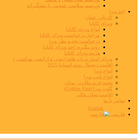
توریسم سلامت عمومی یا پیشگیرانه
اخذ ویزا
کاریابی عمان
ویزای کانادا
انواع ویزای کانادا
مراحل درخواست ویزای کانادا
درخواست تجدید نظر ویزا
روند پیگیری اخذ ویزای کانادا
هزینه ویزای کانادا
ویزای استارت اپ هلند (بیوتی و ارایشی بهداشتی )
اقامت دیجیتال نومد اسپانیا 2025
انواع ویزا
انواع تایپ ویزا
نحوه خرید ملک در یونان
گلدن ویزا (Golden Visa)
اقامت تمکن مالی
تماس با ما
English
فارسی