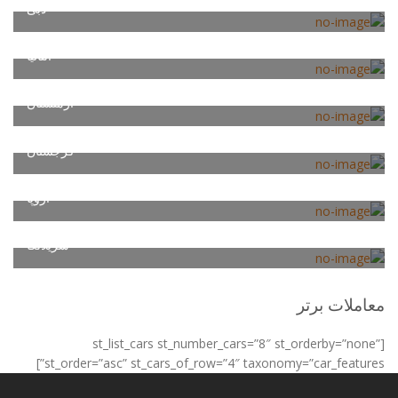
دبی
آنتالیا
ارمنستان
گرجستان
اروپا
سریلانکا
معاملات برتر
[st_list_cars st_number_cars=”8″ st_orderby=”none”
st_order=”asc” st_cars_of_row=”4″ taxonomy=”car_features”]