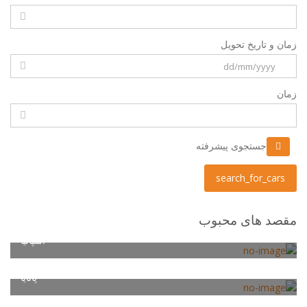
زمان و تاریخ تحویل
زمان
جستجوی پیشرفته
search_for_cars
مقصد های محبوب
اسپانیا
پاتایا