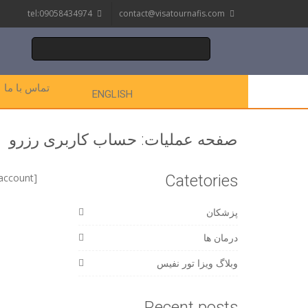
tel:09058434974
contact@visatournafis.com
تماس با ما
ENGLISH
صفحه عملیات: حساب کاربری رزرو
[woocommerce_my_account]
Catetories
پزشکان
درمان ها
وبلاگ ویزا تور نفیس
Recent posts