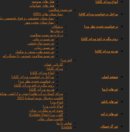
هتل های سوسه
انواع ویزای کانادا
هتل های حمامات
توریست سلامت
بیمارستان های (IPD)
مراحل درخواست ویزای کانادا
بیمارستان تخصصی و فوق تخصصی نیک
بیمارستان محب مهر
پزشکان
درخواست تجدید نظر ویزا
درمان ها
درباره توریست سلامت
روند پیگیری اخذ ویزای کانادا
توریسم درمانی
توریسم توان‌بخشی
توریسم زیبایی
هزینه ویزای کانادا
توریسم طب سنتی و مکمل
توریسم سلامت عمومی یا پیشگیرانه
اخذ ویزا
کاریابی عمان
ویزای کانادا
انواع ویزای کانادا
صفحه اصلی
مراحل درخواست ویزای کانادا
درخواست تجدید نظر ویزا
روند پیگیری اخذ ویزای کانادا
تورهای اروپا
هزینه ویزای کانادا
ویزای استارت اپ هلند (بیوتی و ارایشی بهداش
اقامت دیجیتال نومد اسپانیا 2025
تورهای تایلند
انواع ویزا
انواع تایپ ویزا
نحوه خرید ملک در یونان
تورهای ترکیه
گلدن ویزا (Golden Visa)
اقامت تمکن مالی
تماس با ما
تور گرجستان
English