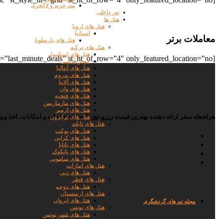
مد، خرید و لاکچری
تور داخلی
هتل ها
هتل های اروپا
اسپانیا
معاملات برتر
هتل های بارسلونا
هتل های ترکیه
هتل های استانبول
[st_list_hotel st_number_ht=”8″ st_orderby=”rate” st_order=”asc” st_style_ht=”last_minute_deals” st_ht_of_row=”4″ only_featured_location=”no”]
کوش آداسی
هتل های آنتالیا
هتل های بدروم
هتل های آلانیا
هتل های وان
هتل های فتحیه
هتل های مارماریس
هتل های ازمیر
هرلحظه سفر ارائه دهنده بهترین قیمت رزرو تور با بهترین خدمات و امکانات، اخذ 
هتل های ترابزون
هتل های تایلند
هتل های پوکت
هتل های کرابی
هتل های پاتایا
هتل های بانکوک
هتل های سامویی
هتل های امارات
هتل های دبی
هتل های قطر
هتل های دوحه
هتل های ارمنستان
هتل های ایروان
مجله تورها
ی گردشگری
هتل های تونس
هتل های شهر تونس