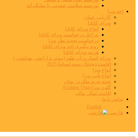
توریسم سلامت عمومی یا پیشگیرانه
اخذ ویزا
کاریابی عمان
ویزای کانادا
انواع ویزای کانادا
مراحل درخواست ویزای کانادا
درخواست تجدید نظر ویزا
روند پیگیری اخذ ویزای کانادا
هزینه ویزای کانادا
ویزای استارت اپ هلند (بیوتی و ارایشی بهداشتی )
اقامت دیجیتال نومد اسپانیا 2025
انواع ویزا
انواع تایپ ویزا
نحوه خرید ملک در یونان
گلدن ویزا (Golden Visa)
اقامت تمکن مالی
تماس با ما
English
فارسی