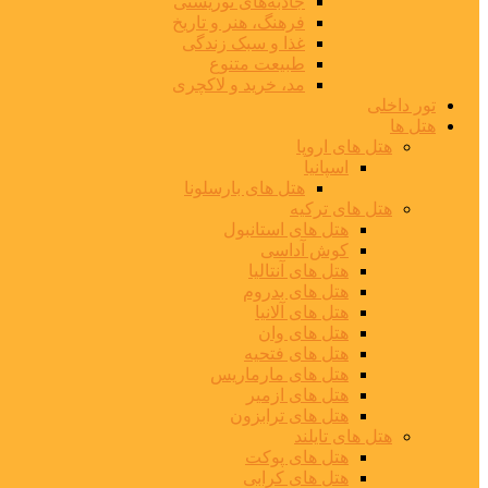
جاذبه‌های توریستی
فرهنگ، هنر و تاریخ
غذا و سبک زندگی
طبیعت متنوع
مد، خرید و لاکچری
تور داخلی
هتل ها
هتل های اروپا
اسپانیا
هتل های بارسلونا
هتل های ترکیه
هتل های استانبول
کوش آداسی
هتل های آنتالیا
هتل های بدروم
هتل های آلانیا
هتل های وان
هتل های فتحیه
هتل های مارماریس
هتل های ازمیر
هتل های ترابزون
هتل های تایلند
هتل های پوکت
هتل های کرابی