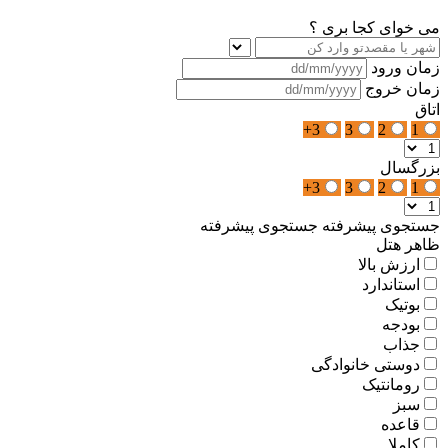
می خوای کجا بری ؟
زمان ورود
زمان خروج
اتاق
3+
3
2
1
بزرگسال
3+
3
2
1
جستجوی پیشرفته
جستجوی پیشرفته
ظاهر هتل
ارزش بالا
استاندارد
بوتیک
بودجه
جذاب
دوستی خانوادگی
رومانتیک
سبز
قاعده
کاملا