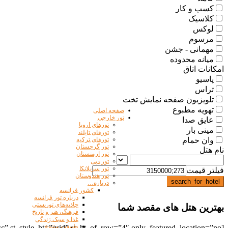
کسب و کار
کلاسیک
لوکس
مرسوم
مهمانی - جشن
میانه محدوده
امکانات اتاق
پاسیو
تراس
تلویزیون صفحه نمایش تخت
تهویه مطبوع
صفحه اصلی
تور خارجی
عایق صدا
تورهای اروپا
مینی بار
تورهای تایلند
وان حمام
تورهای ترکیه
تور گرجستان
نام هتل
تور ارمنستان
تور دبی
تور سریلانکا
فیلتر قیمت
تور هندوستان
search_for_hotel
درباره…
کشور فرانسه
درباره تور فرانسه
جاذبه‌های توریستی
بهترین هتل های مقصد شما
فرهنگ، هنر و تاریخ
غذا و سبک زندگی
طبیعت متنوع
[st_list_hotel st_number_ht=”12″ st_orderby=”none” st_order=”asc” st_style_ht=”grid” st_ht_of_row=”4″ only_featured_location=”no”]