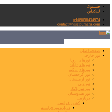
فیسبوک
لینکداین
tel:09058434974
contact@visatournafis.com
صفحه اصلی
تور خارجی
تورهای اروپا
تورهای تایلند
تورهای ترکیه
تور گرجستان
تور ارمنستان
تور دبی
تور سریلانکا
تور هندوستان
درباره...
کشور فرانسه
درباره تور فرانسه