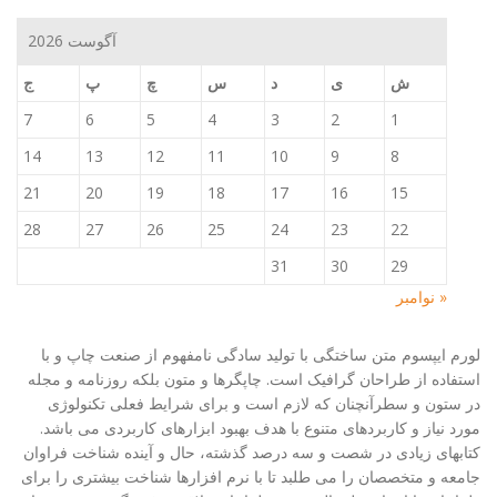
آگوست 2026
ش
ی
د
س
چ
پ
ج
7
6
5
4
3
2
1
14
13
12
11
10
9
8
21
20
19
18
17
16
15
28
27
26
25
24
23
22
31
30
29
« نوامبر
لورم ایپسوم متن ساختگی با تولید سادگی نامفهوم از صنعت چاپ و با
استفاده از طراحان گرافیک است. چاپگرها و متون بلکه روزنامه و مجله
در ستون و سطرآنچنان که لازم است و برای شرایط فعلی تکنولوژی
مورد نیاز و کاربردهای متنوع با هدف بهبود ابزارهای کاربردی می باشد.
کتابهای زیادی در شصت و سه درصد گذشته، حال و آینده شناخت فراوان
جامعه و متخصصان را می طلبد تا با نرم افزارها شناخت بیشتری را برای