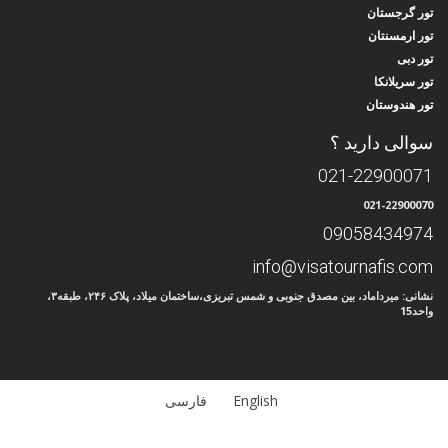
تور گرجستان
تور ارمسنتان
تور دبی
تور سریلانکا
تور هندوستان
سوالی دارید ؟
021-22900071
021-22900070
09058434974
info@visatournafis.com
نشانی: میرداماد، بین مصدق جنوبی و شمس تبریزی،ساختمان میلاد، پلاک ۲۴۶، طبقه۳،
واحد15
English
فارسی