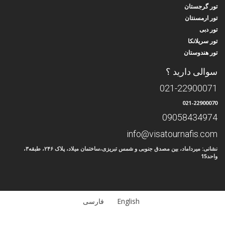
تور گرجستان
تور ارمسنتان
تور دبی
تور سریلانکا
تور هندوستان
سوالی دارید ؟
021-22900071
021-22900070
09058434974
info@visatournafis.com
نشانی: میرداماد، بین مصدق جنوبی و شمس تبریزی،ساختمان میلاد، پلاک ۲۴۶، طبقه۳،
واحد15
English
فارسی