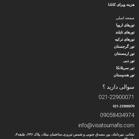
هزینه ویزای کانادا
صفحه اصلی
تورهای اروپا
تورهای تایلند
تورهای ترکیه
تور گرجستان
تور ارمسنتان
تور دبی
تور سریلانکا
تور هندوستان
سوالی دارید ؟
021-22900071
021-22900070
09058434974
info@visatournafis.com
نشانی: میرداماد، بین مصدق جنوبی و شمس تبریزی،ساختمان میلاد، پلاک ۲۴۶، طبقه۳،
واحد15