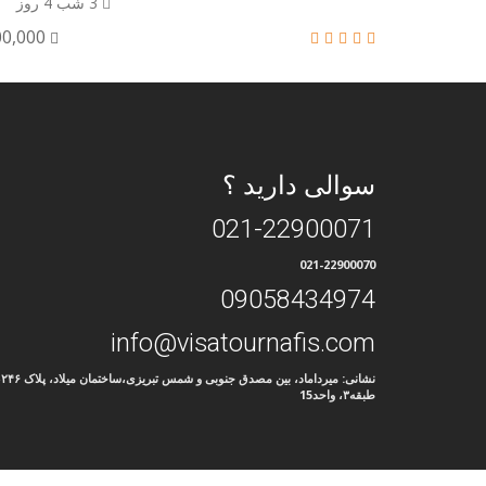
3 شب 4 روز
,500,000
سوالی دارید ؟
021-22900071
021-22900070
09058434974
info@visatournafis.com
نشانی: میرداماد، ب
طبقه۳، واحد15