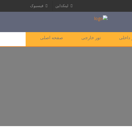
لینکداین
فیسبوک
 داخلی
تور خارجی
صفحه اصلی