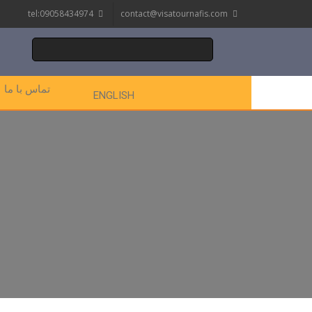
tel:09058434974
contact@visatournafis.com
تماس با ما
ENGLISH