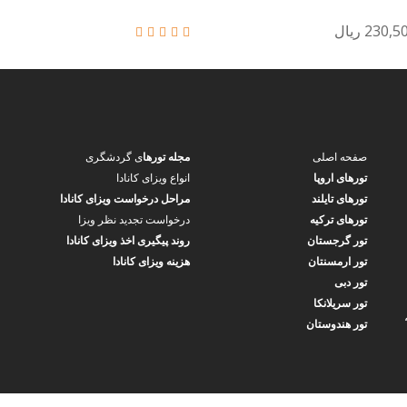
230 ریال
صفحه اصلی
مجله تورها
ی گردشگری
تورهای اروپا
انواع ویزای کانادا
تورهای تایلند
مراحل درخواست ویزای کانادا
تورهای ترکیه
درخواست تجدید نظر ویزا
تور گرجستان
روند پیگیری اخذ ویزای کانادا
تور ارمسنتان
هزینه ویزای کانادا
تور دبی
تور سریلانکا
ین مصدق جنوبی و شمس تبریزی،ساختمان میلاد، پلاک ۲۴۶،
تور هندوستان