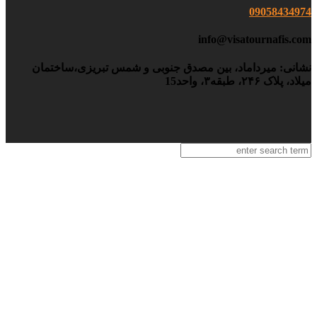
09058434974
info@visatournafis.com
نشانی: میرداماد، بین مصدق جنوبی و شمس تبریزی،ساختمان
میلاد، پلاک ۲۴۶، طبقه۳، واحد15