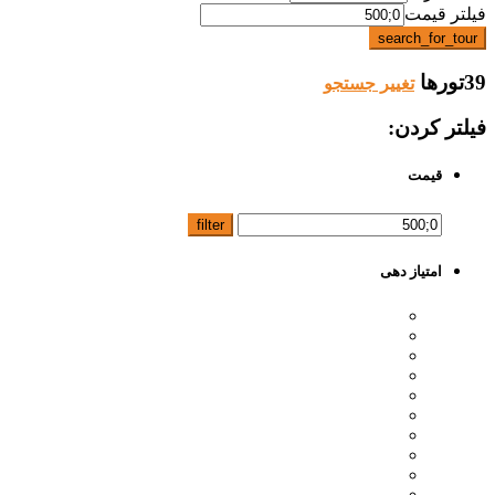
فیلتر قیمت
search_for_tour
39تورها
تغییر جستجو
فیلتر کردن:
قیمت
filter
امتیاز دهی