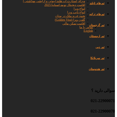
ویزای استارت اپ هلند (بیوتی و ارایشی بهداشتی )
تورهای تایلند
اقامت دیجیتال نومد اسپانیا 2025
انواع ویزا
انواع تایپ ویزا
تورهای ترکیه
نحوه خرید ملک در یونان
گلدن ویزا (Golden Visa)
اقامت تمکن مالی
تور گرجستان
تماس با ما
English
تور ارمسنتان
تور دبی
تور سریلانکا
تور هندوستان
سوالی دارید ؟
021-22900071
021-22900070