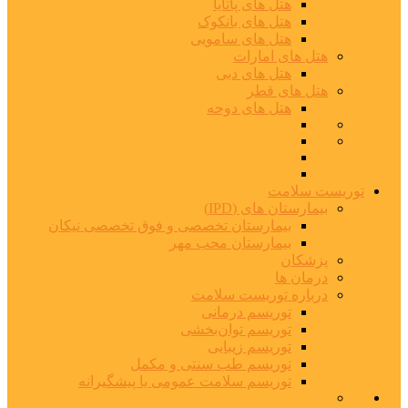
هتل های پاتایا
هتل های بانکوک
هتل های سامویی
هتل های امارات
هتل های دبی
هتل های قطر
هتل های دوحه
توریست سلامت
بیمارستان های (IPD)
بیمارستان تخصصی و فوق تخصصی نیکان
بیمارستان محب مهر
پزشکان
درمان ها
درباره توریست سلامت
توریسم درمانی
توریسم توان‌بخشی
توریسم زیبایی
توریسم طب سنتی و مکمل
توریسم سلامت عمومی یا پیشگیرانه