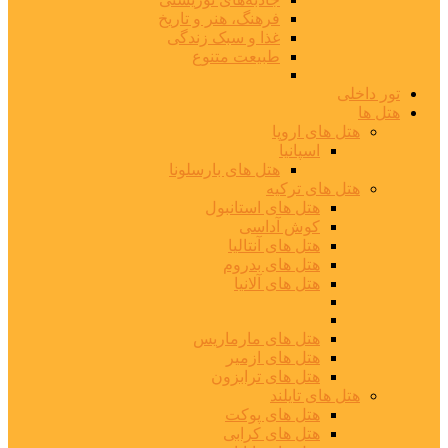
فرهنگ، هنر و تاریخ
غذا و سبک زندگی
طبیعت متنوع
تور داخلی
هتل ها
هتل های اروپا
اسپانیا
هتل های بارسلونا
هتل های ترکیه
هتل های استانبول
کوش آداسی
هتل های آنتالیا
هتل های بدروم
هتل های آلانیا
هتل های مارماریس
هتل های ازمیر
هتل های ترابزون
هتل های تایلند
هتل های پوکت
هتل های کرابی