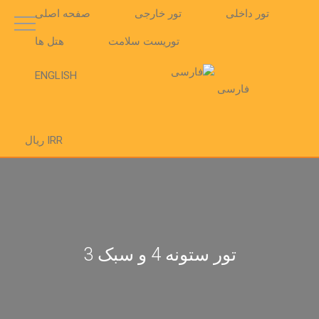
تور داخلی
تور خارجی
صفحه اصلی
توریست سلامت
هتل ها
ENGLISH
فارسی
IRR ریال
تور ستونه 4 و سبک 3