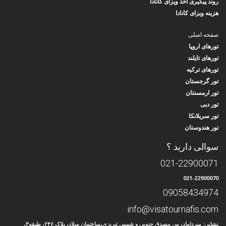
روند پیگیری اخذ ویزای کانادا
هزینه ویزای کانادا
صفحه اصلی
تورهای اروپا
تورهای تایلند
تورهای ترکیه
تور گرجستان
تور ارمسنتان
تور دبی
تور سریلانکا
تور هندوستان
سوالی دارید ؟
021-22900071
021-22900070
09058434974
info@visatournafis.com
نشانی: میرداماد، بین مصدق جنوبی و شمس تبریزی،ساختمان میلاد، پلاک ۲۴۶، طبقه۳،