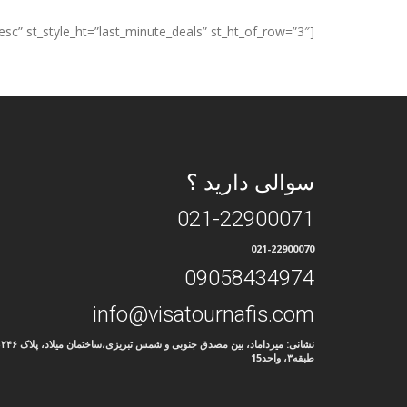
[st_list_hotel st_number_ht=”6″ st_orderby=”ID” st_order=”desc” st_style_ht=”last_minute_deals” st_ht_of_row=”3″]
سوالی دارید ؟
021-22900071
021-22900070
09058434974
info@visatournafis.com
نشانی: میرداماد، ب
طبقه۳، واحد15