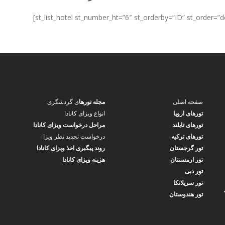
صفحه اصلی
مجله تورها
ی گردشگری
تورهای اروپا
انواع ویزای کانادا
تورهای تایلند
مراحل درخواست ویزای کانادا
تورهای ترکیه
درخواست تجدید نظر ویزا
تور گرجستان
روند پیگیری اخذ ویزای کانادا
تور ارمسنتان
هزینه ویزای کانادا
تور دبی
تور سریلانکا
ین مصدق جنوبی و شمس تبریزی،ساختمان میلاد، پلاک ۲۴۶،
تور هندوستان