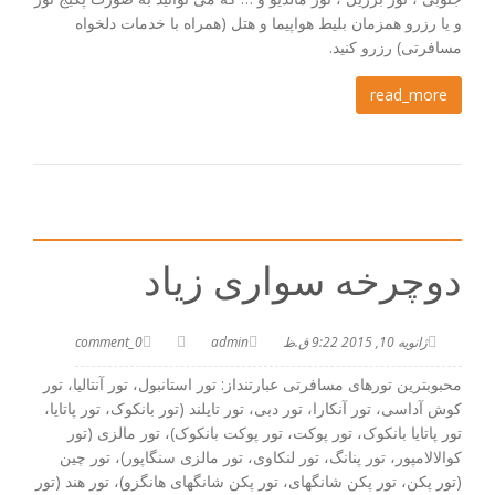
و یا رزرو همزمان بلیط هواپیما و هتل (همراه با خدمات دلخواه
مسافرتی) رزرو کنید.
read_more
دوچرخه سواری زیاد
ژانویه 10, 2015 9:22 ق.ظ
admin
0_comment
محبوبترین تورهای مسافرتی عبارتنداز: تور استانبول، تور آنتالیا، تور
کوش آداسی، تور آنکارا، تور دبی، تور تایلند (تور بانکوک، تور پاتایا،
تور پاتایا بانکوک، تور پوکت، تور پوکت بانکوک)، تور مالزی (تور
کوالالامپور، تور پنانگ، تور لنکاوی، تور مالزی سنگاپور)، تور چین
(تور پکن، تور پکن شانگهای، تور پکن شانگهای هانگزو)، تور هند (تور