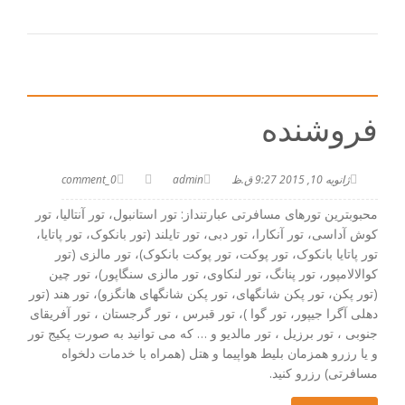
فروشنده
ژانویه 10, 2015 9:27 ق.ظ
admin
0_comment
محبوبترین تورهای مسافرتی عبارتنداز: تور استانبول، تور آنتالیا، تور
کوش آداسی، تور آنکارا، تور دبی، تور تایلند (تور بانکوک، تور پاتایا،
تور پاتایا بانکوک، تور پوکت، تور پوکت بانکوک)، تور مالزی (تور
کوالالامپور، تور پنانگ، تور لنکاوی، تور مالزی سنگاپور)، تور چین
(تور پکن، تور پکن شانگهای، تور پکن شانگهای هانگزو)، تور هند (تور
دهلی آگرا جیپور، تور گوا )، تور قبرس ، تور گرجستان ، تور آفریقای
جنوبی ، تور برزیل ، تور مالدیو و … که می توانید به صورت پکیج تور
و یا رزرو همزمان بلیط هواپیما و هتل (همراه با خدمات دلخواه
مسافرتی) رزرو کنید.