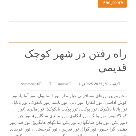
read_more
راه رفتن در شهر کوچک
قدیمی
ژانویه 10, 2015 9:25 ق.ظ
admin
0_comment
محبوبترین تورهای مسافرتی عبارتنداز: تور استانبول، تور آنتالیا، تور
کوش آداسی، تور آنکارا، تور دبی، تور تایلند (تور بانکوک، تور پاتایا،
تور پاتایا بانکوک، تور پوکت، تور پوکت بانکوک)، تور مالزی (تور
کوالالامپور، تور پنانگ، تور لنکاوی، تور مالزی سنگاپور)، تور چین
(تور پکن، تور پکن شانگهای، تور پکن شانگهای هانگزو)، تور هند (تور
دهلی آگرا جیپور، تور گوا )، تور قبرس ، تور گرجستان ، تور آفریقای
جنوبی ، تور برزیل ، تور مالدیو و … که می توانید به صورت پکیج تور