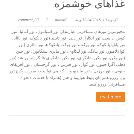
غذاهای خوشمزه
ژانویه 10, 2015 10:04 ق.ظ
admin
0_comment
محبوبترین تورهای مسافرتی عبارتنداز: تور استانبول، تور آنتالیا، تور
کوش آداسی، تور آنکارا، تور دبی، تور تایلند (تور بانکوک، تور پاتایا،
تور پاتایا بانکوک، تور پوکت، تور پوکت بانکوک)، تور مالزی (تور
کوالالامپور، تور پنانگ، تور لنکاوی، تور مالزی سنگاپور)، تور چین
(تور پکن، تور پکن شانگهای، تور پکن شانگهای هانگزو)، تور هند (تور
دهلی آگرا جیپور، تور گوا )، تور قبرس ، تور گرجستان ، تور آفریقای
جنوبی ، تور برزیل ، تور مالدیو و … که می توانید به صورت پکیج تور
و یا رزرو همزمان بلیط هواپیما و هتل (همراه با خدمات دلخواه
مسافرتی) رزرو کنید.
read_more