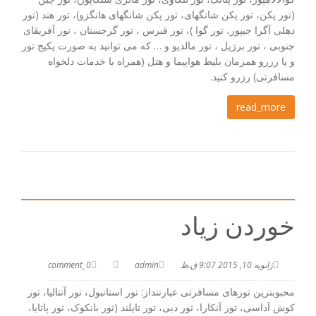
(تور پکن، تور پکن شانگهای، تور پکن شانگهای هانگزو)، تور هند (تور
دهلی آگرا جیپور، تور گوا )، تور قبرس ، تور گرجستان ، تور آفریقای
جنوبی ، تور برزیل ، تور مالدیو و … که می توانید به صورت پکیج تور
و یا رزرو همزمان بلیط هواپیما و هتل (همراه با خدمات دلخواه
مسافرتی) رزرو کنید.
read_more
خوردن زیاد
ژانویه 10, 2015 9:07 ق.ظ
admin
0_comment
محبوبترین تورهای مسافرتی عبارتنداز: تور استانبول، تور آنتالیا، تور
کوش آداسی، تور آنکارا، تور دبی، تور تایلند (تور بانکوک، تور پاتایا،