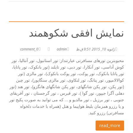
نمایش افقی شکوهمند
ژانویه 10, 2015 9:51 ق.ظ
admin
0_comment
محبوبترین تورهای مسافرتی عبارتنداز: تور استانبول، تور آنتالیا، تور
کوش آداسی، تور آنکارا، تور دبی، تور تایلند (تور بانکوک، تور پاتایا،
تور پاتایا بانکوک، تور پوکت، تور پوکت بانکوک)، تور مالزی (تور
کوالالامپور، تور پنانگ، تور لنکاوی، تور مالزی سنگاپور)، تور چین
(تور پکن، تور پکن شانگهای، تور پکن شانگهای هانگزو)، تور هند (تور
دهلی آگرا جیپور، تور گوا )، تور قبرس ، تور گرجستان ، تور آفریقای
جنوبی ، تور برزیل ، تور مالدیو و … که می توانید به صورت پکیج تور
و یا رزرو همزمان بلیط هواپیما و هتل (همراه با خدمات دلخواه
مسافرتی) رزرو کنید.
read_more