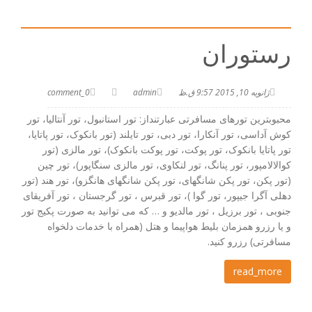
رستوران
ژانویه 10, 2015 9:57 ق.ظ
admin
0_comment
محبوبترین تورهای مسافرتی عبارتنداز: تور استانبول، تور آنتالیا، تور
کوش آداسی، تور آنکارا، تور دبی، تور تایلند (تور بانکوک، تور پاتایا،
تور پاتایا بانکوک، تور پوکت، تور پوکت بانکوک)، تور مالزی (تور
کوالالامپور، تور پنانگ، تور لنکاوی، تور مالزی سنگاپور)، تور چین
(تور پکن، تور پکن شانگهای، تور پکن شانگهای هانگزو)، تور هند (تور
دهلی آگرا جیپور، تور گوا )، تور قبرس ، تور گرجستان ، تور آفریقای
جنوبی ، تور برزیل ، تور مالدیو و … که می توانید به صورت پکیج تور
و یا رزرو همزمان بلیط هواپیما و هتل (همراه با خدمات دلخواه
مسافرتی) رزرو کنید.
read_more