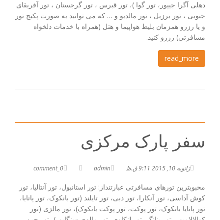
دهلی آگرا جیپور، تور گوا )، تور قبرس ، تور گرجستان ، تور آفریقای
جنوبی ، تور برزیل ، تور مالدیو و … که می توانید به صورت پکیج تور
و یا رزرو همزمان بلیط هواپیما و هتل (همراه با خدمات دلخواه
مسافرتی) رزرو کنید.
read_more
سفر پارک مرکزی
ژانویه 10, 2015 9:11 ق.ظ
admin
0_comment
محبوبترین تورهای مسافرتی عبارتنداز: تور استانبول، تور آنتالیا، تور
کوش آداسی، تور آنکارا، تور دبی، تور تایلند (تور بانکوک، تور پاتایا،
تور پاتایا بانکوک، تور پوکت، تور پوکت بانکوک)، تور مالزی (تور
کوالالامپور، تور پنانگ، تور لنکاوی، تور مالزی سنگاپور)، تور چین