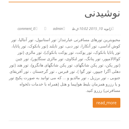
نوشیدنی
ژانویه 10, 2015 10:02 ق.ظ
admin
0_comment
محبوبترین تورهای مسافرتی عبارتنداز: تور استانبول، تور آنتالیا، تور
کوش آداسی، تور آنکارا، تور دبی، تور تایلند (تور بانکوک، تور پاتایا،
تور پاتایا بانکوک، تور پوکت، تور پوکت بانکوک)، تور مالزی (تور
کوالالامپور، تور پنانگ، تور لنکاوی، تور مالزی سنگاپور)، تور چین
(تور پکن، تور پکن شانگهای، تور پکن شانگهای هانگزو)، تور هند (تور
دهلی آگرا جیپور، تور گوا )، تور قبرس ، تور گرجستان ، تور آفریقای
جنوبی ، تور برزیل ، تور مالدیو و … که می توانید به صورت پکیج تور
و یا رزرو همزمان بلیط هواپیما و هتل (همراه با خدمات دلخواه
مسافرتی) رزرو کنید.
read_more