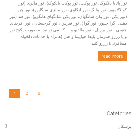
تور پاتایا بانکوک، تور پوکت، تور پوکت بانکوک)، تور مالزی (تور
کوالالامپور، تور پنانگ، تور لنکاوی، تور مالزی سنگاپور)، تور چین
(تور پکن، تور پکن شانگهای، تور پکن شانگهای هانگزو)، تور هند (تور
دهلی آگرا جیپور، تور گوا )، تور قبرس ، تور گرجستان ، تور آفریقای
جنوبی ، تور برزیل ، تور مالدیو و … که می توانید به صورت پکیج تور
و یا رزرو همزمان بلیط هواپیما و هتل (همراه با خدمات دلخواه
مسافرتی) رزرو کنید.
read_more
1
2
Catetories
پزشکان