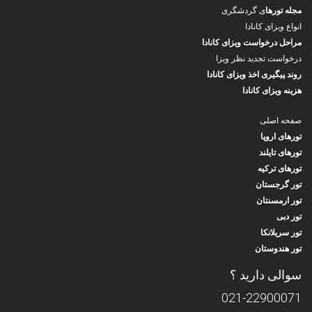
مجله تورها
ی گردشگری
انواع ویزای کانادا
مراحل درخواست ویزای کانادا
درخواست تجدید نظر ویزا
روند پیگیری اخذ ویزای کانادا
هزینه ویزای کانادا
صفحه اصلی
تورهای اروپا
تورهای تایلند
تورهای ترکیه
تور گرجستان
تور ارمسنتان
تور دبی
تور سریلانکا
تور هندوستان
سوالی دارید ؟
021-22900071