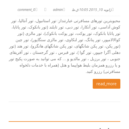
ژانویه 10, 2015 10:05 ق.ظ
admin
0_comment
محبوبترین تورهای مسافرتی عبارتنداز: تور استانبول، تور آنتالیا، تور
کوش آداسی، تور آنکارا، تور دبی، تور تایلند (تور بانکوک، تور پاتایا،
تور پاتایا بانکوک، تور پوکت، تور پوکت بانکوک)، تور مالزی (تور
کوالالامپور، تور پنانگ، تور لنکاوی، تور مالزی سنگاپور)، تور چین
(تور پکن، تور پکن شانگهای، تور پکن شانگهای هانگزو)، تور هند (تور
دهلی آگرا جیپور، تور گوا )، تور قبرس ، تور گرجستان ، تور آفریقای
جنوبی ، تور برزیل ، تور مالدیو و … که می توانید به صورت پکیج تور
و یا رزرو همزمان بلیط هواپیما و هتل (همراه با خدمات دلخواه
مسافرتی) رزرو کنید.
read_more