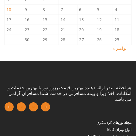
10
9
8
7
6
5
4
17
16
15
14
13
12
11
24
23
22
21
20
19
18
30
29
28
27
26
25
نوامبر »
هرلحظه سفر ارائه دهنده بهترین قیمت رزرو تور با بهترین خدمات و
امکانات، اخذ ویزا و بیمه مسافرتی در خدمت شما مسافران گرامی
می باشد.
مجله تورها
ی گردشگری
انواع ویزای کانادا