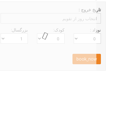
تاریخ خروج :
نوزاد :
کودک:
بزرگسال:
book_now