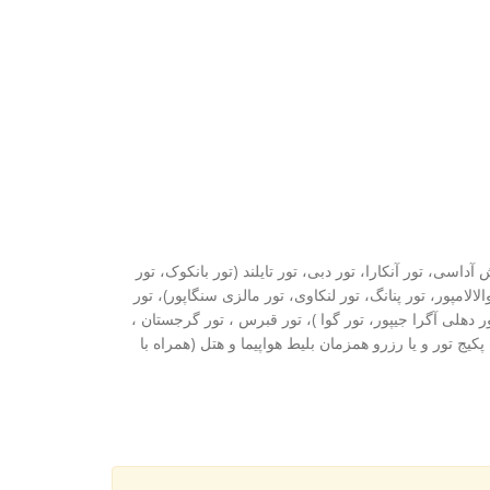
 آداسی، تور آنکارا، تور دبی، تور تایلند (تور بانکوک، تور
الالامپور، تور پنانگ، تور لنکاوی، تور مالزی سنگاپور)، تور
ر دهلی آگرا جیپور، تور گوا )، تور قبرس ، تور گرجستان ،
پکیج تور و یا رزرو همزمان بلیط هواپیما و هتل (همراه با