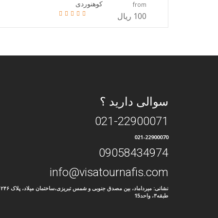
کوهنوردی
from
100 ریال
سوالی دارید ؟
021-22900071
021-22900070
09058434974
info@visatournafis.com
نشانی: میرداماد، ب
طبقه۳، واحد15