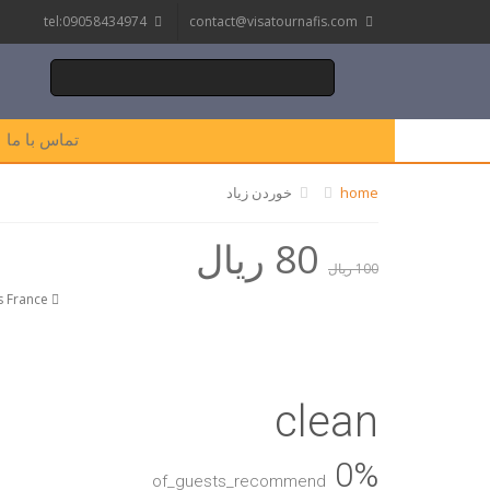
tel:09058434974
contact@visatournafis.com
تماس با ما
home
خوردن زیاد
80 ریال
100 ریال
Champs-Elysées, Paris France
clean
0%
of_guests_recommend