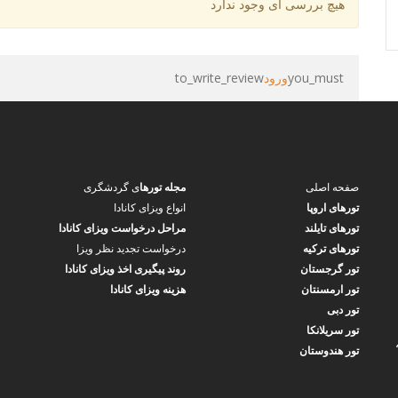
هیچ بررسی ای وجود ندارد
you_must
ورود
to_write_review
صفحه اصلی
مجله تورها
ی گردشگری
تورهای اروپا
انواع ویزای کانادا
تورهای تایلند
مراحل درخواست ویزای کانادا
تورهای ترکیه
درخواست تجدید نظر ویزا
تور گرجستان
روند پیگیری اخذ ویزای کانادا
تور ارمسنتان
هزینه ویزای کانادا
تور دبی
تور سریلانکا
ین مصدق جنوبی و شمس تبریزی،ساختمان میلاد، پلاک ۲۴۶،
تور هندوستان