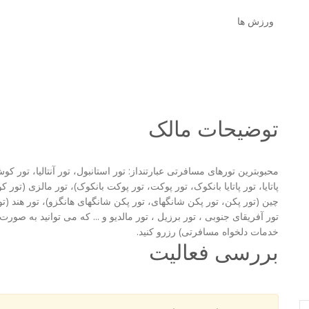
ورزش ها
توضیحات مالک
محبوبترین تورهای مسافرتی عبارتنداز: تور استانبول، تور آنتالیا، تور کوش
پاتایا، تور پاتایا بانکوک، تور پوکت، تور پوکت بانکوک)، تور مالزی (تور کو
چین (تور پکن، تور پکن شانگهای، تور پکن شانگهای هانگزو)، تور هند (تو
تور آفریقای جنوبی ، تور برزیل ، تور مالدیو و ... که می توانید به صورت 
خدمات دلخواه مسافرتی) رزرو کنید.
بررسی فعالیت