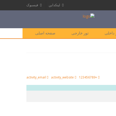
لینکداین
فیسبوک
 داخلی
تور خارجی
صفحه اصلی
activity_email
activity_website
+123456789