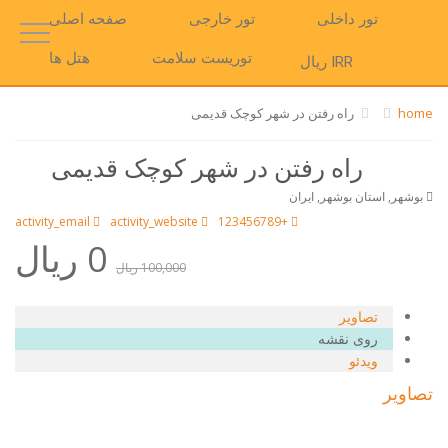
تور داخلی
تور خارجی
صفحه اصلی
توریست سلامت
هتل ها
IRR ریال
home
راه رفتن در شهر کوچک قدیمی
راه رفتن در شهر کوچک قدیمی
بوشهر, استان بوشهر, ایران
activity_email
activity_website
+123456789
0 ریال
100,000 ریال
تصاویر
روی نقشه
ویدئو
تصاویر