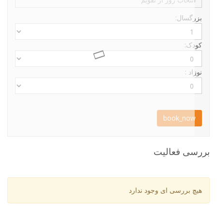
بزرگسال:
کودک:
نوزاد :
book_now
بررسی فعالیت
هیچ بررسی ای وجود ندارد