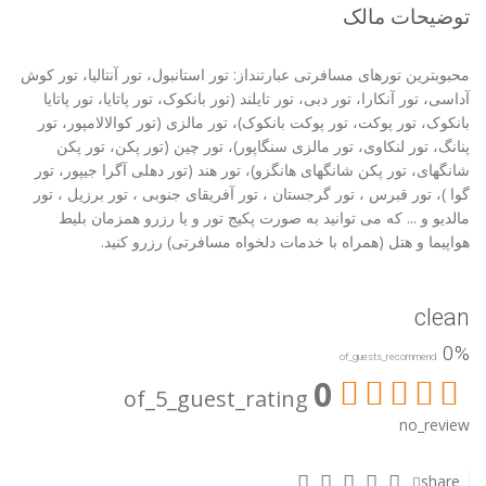
توضیحات مالک
محبوبترین تورهای مسافرتی عبارتنداز: تور استانبول، تور آنتالیا، تور کوش
آداسی، تور آنکارا، تور دبی، تور تایلند (تور بانکوک، تور پاتایا، تور پاتایا
بانکوک، تور پوکت، تور پوکت بانکوک)، تور مالزی (تور کوالالامپور، تور
پنانگ، تور لنکاوی، تور مالزی سنگاپور)، تور چین (تور پکن، تور پکن
شانگهای، تور پکن شانگهای هانگزو)، تور هند (تور دهلی آگرا جیپور، تور
گوا )، تور قبرس ، تور گرجستان ، تور آفریقای جنوبی ، تور برزیل ، تور
مالدیو و ... که می توانید به صورت پکیج تور و یا رزرو همزمان بلیط
هواپیما و هتل (همراه با خدمات دلخواه مسافرتی) رزرو کنید.
clean
0%
of_guests_recommend
0
of_5_guest_rating
no_review
share