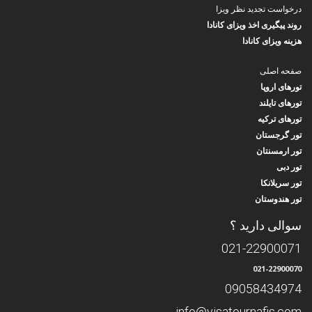
درخواست تجدید نظر ویزا
روند پیگیری اخذ ویزای کانادا
هزینه ویزای کانادا
صفحه اصلی
تورهای اروپا
تورهای تایلند
تورهای ترکیه
تور گرجستان
تور ارمسنتان
تور دبی
تور سریلانکا
تور هندوستان
سوالی دارید ؟
021-22900071
021-22900070
09058434974
info@visatournafis.com