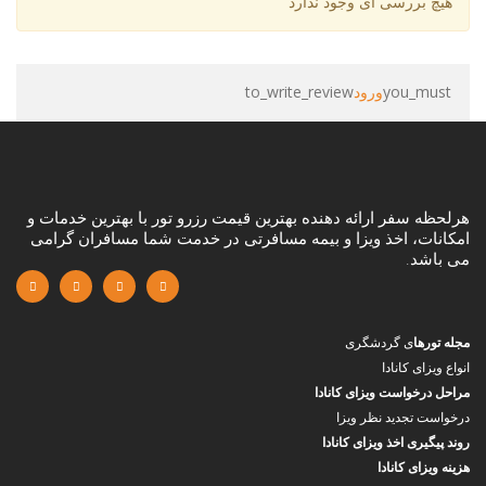
هیچ بررسی ای وجود ندارد
you_must
ورود
to_write_review
هرلحظه سفر ارائه دهنده بهترین قیمت رزرو تور با بهترین خدمات و
امکانات، اخذ ویزا و بیمه مسافرتی در خدمت شما مسافران گرامی
می باشد.
مجله تورها
ی گردشگری
انواع ویزای کانادا
مراحل درخواست ویزای کانادا
درخواست تجدید نظر ویزا
روند پیگیری اخذ ویزای کانادا
هزینه ویزای کانادا