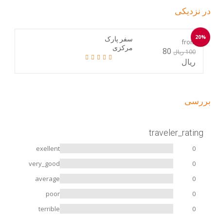
در نزدیکی
20%
سفر پارک
from
مرکزی
80
100 ریال
ریال
بررسی
traveler_rating
exellent
0
very_good
0
average
0
poor
0
terrible
0