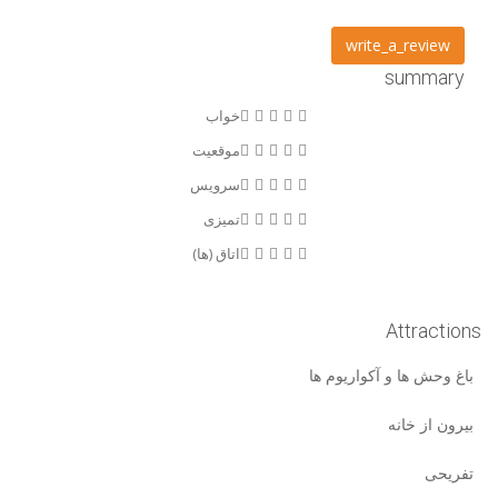
write_a_review
summary
خواب
موقعیت
سرویس
تمیزی
اتاق (ها)
Attractions
باغ وحش ها و آکواریوم ها
بیرون از خانه
تفریحی