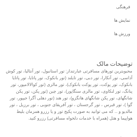
فرهنگی
نمایش ها
ورزش ها
توضیحات مالک
محبوبترین تورهای مسافرتی عبارتنداز: تور استانبول، تور آنتالیا، تور کوش
آداسی، تور آنکارا، تور دبی، تور تایلند (تور بانکوک، تور پاتایا، تور پاتایا
بانکوک، تور پوکت، تور پوکت بانکوک)، تور مالزی (تور کوالالامپور، تور
پنانگ، تور لنکاوی، تور مالزی سنگاپور)، تور چین (تور پکن، تور پکن
شانگهای، تور پکن شانگهای هانگزو)، تور هند (تور دهلی آگرا جیپور، تور
گوا )، تور قبرس ، تور گرجستان ، تور آفریقای جنوبی ، تور برزیل ، تور
مالدیو و ... که می توانید به صورت پکیج تور و یا رزرو همزمان بلیط
هواپیما و هتل (همراه با خدمات دلخواه مسافرتی) رزرو کنید.