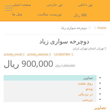
تور داخلی
تور خارجی
صفحه اصلی
توریست سلامت
هتل ها
IRR ریال
home
دوچرخه سواری زیاد
دوچرخه سواری زیاد
تهران, استان تهران, ایران
activity_email
activity_website
+123456789
900,000 ریال
1,000,000 ریال
تصاویر
روی نقشه
ویدئو
در نزدیکی
بررسی
تصاویر