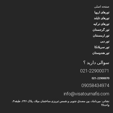
صفحه اصلی
تورهای اروپا
تورهای تایلند
تورهای ترکیه
تور گرجستان
تور ارمسنتان
تور دبی
تور سریلانکا
تور هندوستان
سوالی دارید ؟
021-22900071
021-22900070
09058434974
info@visatournafis.com
نشانی: میرداماد، بین مصدق جنوبی و شمس تبریزی،ساختمان میلاد، پلاک ۲۴۶، طبقه۳،
واحد15