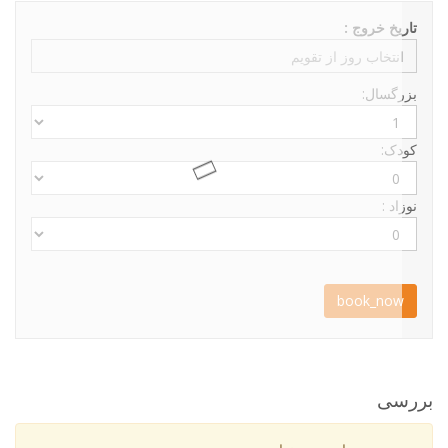
تاریخ خروج :
بزرگسال:
کودک:
نوزاد :
book_now
بررسی