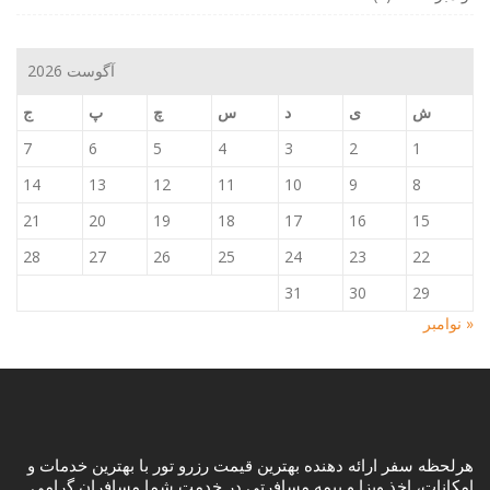
آگوست 2026
ش
ی
د
س
چ
پ
ج
7
6
5
4
3
2
1
14
13
12
11
10
9
8
21
20
19
18
17
16
15
28
27
26
25
24
23
22
31
30
29
« نوامبر
هرلحظه سفر ارائه دهنده بهترین قیمت رزرو تور با بهترین خدمات و
امکانات، اخذ ویزا و بیمه مسافرتی در خدمت شما مسافران گرامی