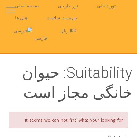
تور داخلی
تور خارجی
صفحه اصلی
توریست سلامت
هتل ها
IRR ریال
فارسی
Suitability:
حیوان
خانگی مجاز است
it_seems_we_can_not_find_what_your_looking_for