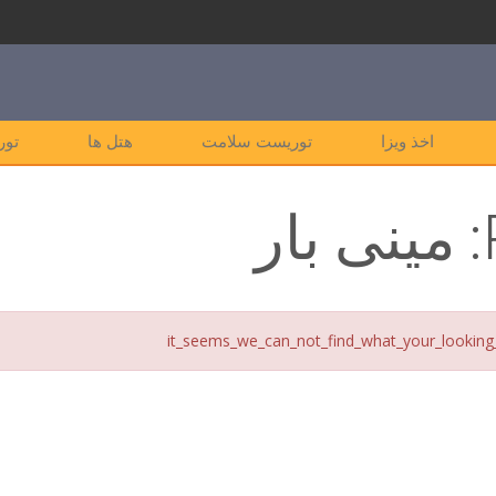
اخذ ویزا
توریست سلامت
هتل ها
تور
مینی بار
it_seems_we_can_not_find_what_your_looking