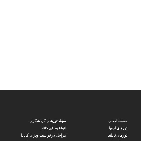
صفحه اصلی
مجله تورها
ی گردشگری
تورهای اروپا
انواع ویزای کانادا
تورهای تایلند
مراحل درخواست ویزای کانادا