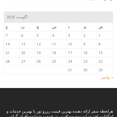
آگوست 2026
ش
ی
د
س
چ
پ
ج
7
6
5
4
3
2
1
14
13
12
11
10
9
8
21
20
19
18
17
16
15
28
27
26
25
24
23
22
31
30
29
« نوامبر
هرلحظه سفر ارائه دهنده بهترین قیمت رزرو تور با بهترین خدمات و
امکانات، اخذ ویزا و بیمه مسافرتی در خدمت شما مسافران گرامی