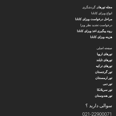
مجله تورها
ی گردشگری
انواع ویزای کانادا
مراحل درخواست ویزای کانادا
درخواست تجدید نظر ویزا
روند پیگیری اخذ ویزای کانادا
هزینه ویزای کانادا
صفحه اصلی
تورهای اروپا
تورهای تایلند
تورهای ترکیه
تور گرجستان
تور ارمسنتان
تور دبی
تور سریلانکا
تور هندوستان
سوالی دارید ؟
021-22900071