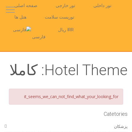
تور داخلی
تور خارجی
صفحه اصلی
توریست سلامت
هتل ها
IRR ریال
فارسی
Hotel Theme:
کاملا
it_seems_we_can_not_find_what_your_looking_for
Catetories
پزشکان