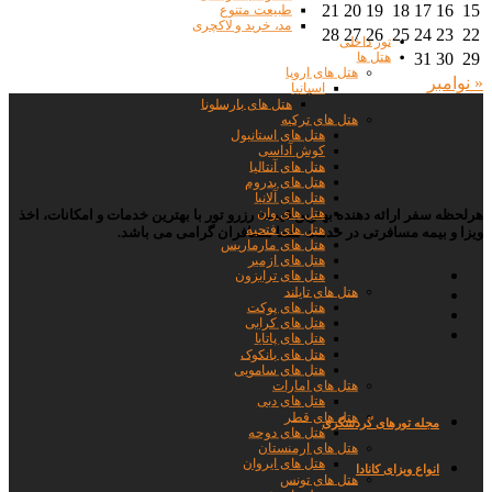
21
20
19
18
17
16
15
طبیعت متنوع
مد، خرید و لاکچری
28
27
26
25
24
23
22
تور داخلی
هتل ها
31
30
29
هتل های اروپا
« نوامبر
اسپانیا
هتل های بارسلونا
هتل های ترکیه
هتل های استانبول
کوش آداسی
هتل های آنتالیا
هتل های بدروم
هتل های آلانیا
هتل های وان
هرلحظه سفر ارائه دهنده بهترین قیمت رزرو تور با بهترین خدمات و امکانات، اخذ
هتل های فتحیه
ویزا و بیمه مسافرتی در خدمت شما مسافران گرامی می باشد.
هتل های مارماریس
هتل های ازمیر
هتل های ترابزون
هتل های تایلند
هتل های پوکت
هتل های کرابی
هتل های پاتایا
هتل های بانکوک
هتل های سامویی
هتل های امارات
هتل های دبی
هتل های قطر
مجله تورها
ی گردشگری
هتل های دوحه
هتل های ارمنستان
هتل های ایروان
انواع ویزای کانادا
هتل های تونس