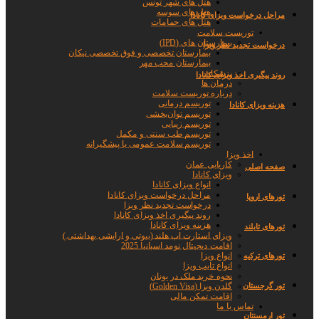
هتل های شهر تونس
هتل های سوسه
مراحل درخواست ویزای کانادا
هتل های حمامات
توریست سلامت
بیمارستان های (IPD)
درخواست تجدید نظر ویزا
بیمارستان تخصصی و فوق تخصصی نیکان
بیمارستان محب مهر
پزشکان
روند پیگیری اخذ ویزای کانادا
درمان ها
درباره توریست سلامت
توریسم درمانی
هزینه ویزای کانادا
توریسم توان‌بخشی
توریسم زیبایی
توریسم طب سنتی و مکمل
توریسم سلامت عمومی یا پیشگیرانه
اخذ ویزا
کاریابی عمان
صفحه اصلی
ویزای کانادا
انواع ویزای کانادا
مراحل درخواست ویزای کانادا
تورهای اروپا
درخواست تجدید نظر ویزا
روند پیگیری اخذ ویزای کانادا
هزینه ویزای کانادا
تورهای تایلند
ویزای استارت اپ هلند (بیوتی و ارایشی بهداشتی )
اقامت دیجیتال نومد اسپانیا 2025
انواع ویزا
تورهای ترکیه
انواع تایپ ویزا
نحوه خرید ملک در یونان
گلدن ویزا (Golden Visa)
تور گرجستان
اقامت تمکن مالی
تماس با ما
تور ارمسنتان