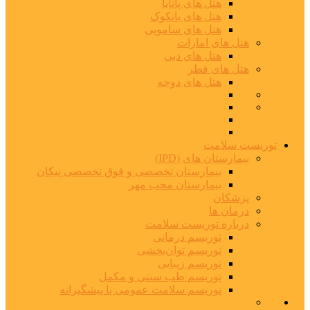
هتل های پاتایا
هتل های بانکوک
هتل های سامویی
هتل های امارات
هتل های دبی
هتل های قطر
هتل های دوحه
توریست سلامت
بیمارستان های (IPD)
بیمارستان تخصصی و فوق تخصصی نیکان
بیمارستان محب مهر
پزشکان
درمان ها
درباره توریست سلامت
توریسم درمانی
توریسم توان‌بخشی
توریسم زیبایی
توریسم طب سنتی و مکمل
توریسم سلامت عمومی یا پیشگیرانه