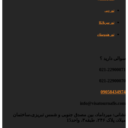
تور دبی
تور سریلانکا
تور هندوستان
سوالی دارید ؟
021-22900071
021-22900070
09058434974
info@visatournafis.com
نشانی: میرداماد، بین مصدق جنوبی و شمس تبریزی،ساختمان
میلاد، پلاک ۲۴۶، طبقه۳، واحد15