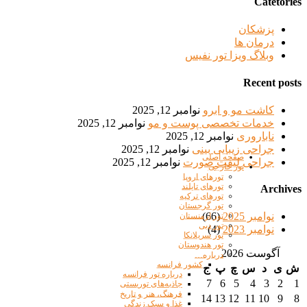
Catetories
پزشکان
درمان ها
وبلاگ ویزا تور نفیس
Recent posts
کاشت مو و ابرو
نوامبر 12, 2025
خدمات تخصصی پوست و مو
نوامبر 12, 2025
ناباروری
نوامبر 12, 2025
جراحی زیبایی بینی
نوامبر 12, 2025
صفحه اصلی
جراحی لیفت صورت
نوامبر 12, 2025
تور خارجی
تورهای اروپا
تورهای تایلند
Archives
تورهای ترکیه
تور گرجستان
نوامبر 2025
(66)
تور ارمنستان
تور دبی
نوامبر 2023
(4)
تور سریلانکا
تور هندوستان
آگوست 2026
درباره…
کشور فرانسه
ش
ی
د
س
چ
پ
ج
درباره تور فرانسه
7
6
5
4
3
2
1
جاذبه‌های توریستی
فرهنگ، هنر و تاریخ
14
13
12
11
10
9
8
غذا و سبک زندگی