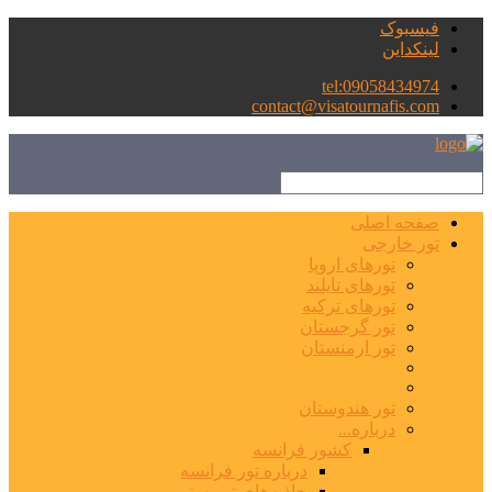
فیسبوک
لینکداین
tel:09058434974
contact@visatournafis.com
صفحه اصلی
تور خارجی
تورهای اروپا
تورهای تایلند
تورهای ترکیه
تور گرجستان
تور ارمنستان
تور هندوستان
درباره...
کشور فرانسه
درباره تور فرانسه
جاذبه‌های توریستی