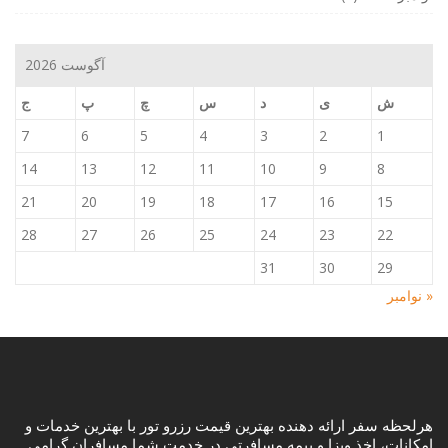
آگوست 2026
ش
ی
د
س
چ
پ
ج
7
6
5
4
3
2
1
14
13
12
11
10
9
8
21
20
19
18
17
16
15
28
27
26
25
24
23
22
31
30
29
« نوامبر
هرلحظه سفر ارائه دهنده بهترین قیمت رزرو تور با بهترین خدمات و
امکانات، اخذ ویزا و بیمه مسافرتی در خدمت شما مسافران گرامی