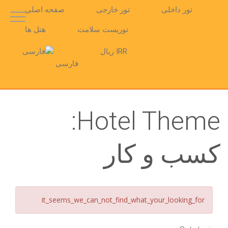
تور داخلی
تور خارجی
صفحه اصلی
توریست سلامت
هتل ها
IRR ریال
فارسی
Hotel Theme:
کسب و کار
it_seems_we_can_not_find_what_your_looking_for