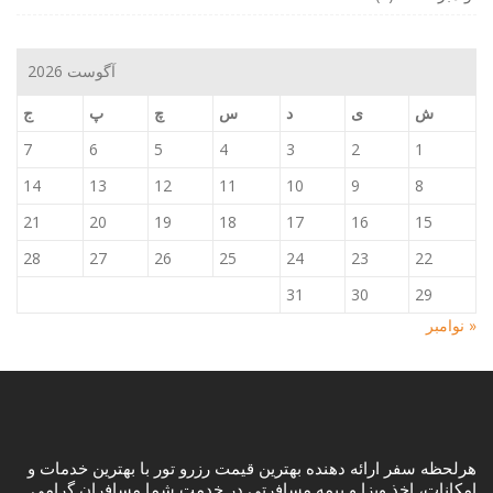
آگوست 2026
ش
ی
د
س
چ
پ
ج
7
6
5
4
3
2
1
14
13
12
11
10
9
8
21
20
19
18
17
16
15
28
27
26
25
24
23
22
31
30
29
« نوامبر
هرلحظه سفر ارائه دهنده بهترین قیمت رزرو تور با بهترین خدمات و
امکانات، اخذ ویزا و بیمه مسافرتی در خدمت شما مسافران گرامی