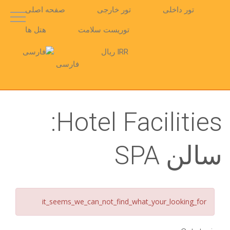
تور داخلی
تور خارجی
صفحه اصلی
توریست سلامت
هتل ها
IRR ریال
فارسی
Hotel Facilities:
سالن SPA
it_seems_we_can_not_find_what_your_looking_for