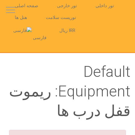
تور داخلی
تور خارجی
صفحه اصلی
توریست سلامت
هتل ها
IRR ریال
فارسی
Default
Equipment:
ریموت
قفل درب ها