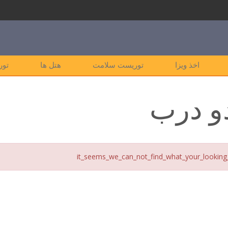
اخذ ویزا
توریست سلامت
هتل ها
تور
و درب
it_seems_we_can_not_find_what_your_looking