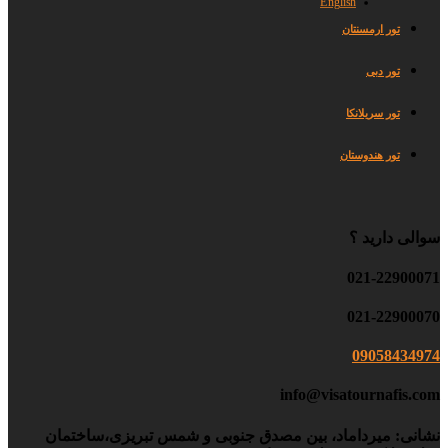
English
تور ارمسنتان
تور دبی
تور سریلانکا
تور هندوستان
سوالی دارید ؟
021-22900071
021-22900070
09058434974
info@visatournafis.com
نشانی: میرداماد، بین مصدق جنوبی و شمس تبریزی،ساختمان