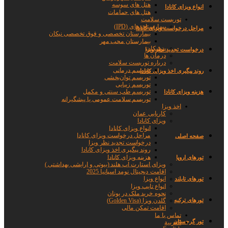
هتل های سوسه
انواع ویزای کانادا
هتل های حمامات
توریست سلامت
بیمارستان های (IPD)
مراحل درخواست ویزای کانادا
بیمارستان تخصصی و فوق تخصصی نیکان
بیمارستان محب مهر
پزشکان
درخواست تجدید نظر ویزا
درمان ها
درباره توریست سلامت
توریسم درمانی
روند پیگیری اخذ ویزای کانادا
توریسم توان‌بخشی
توریسم زیبایی
توریسم طب سنتی و مکمل
هزینه ویزای کانادا
توریسم سلامت عمومی یا پیشگیرانه
اخذ ویزا
کاریابی عمان
ویزای کانادا
انواع ویزای کانادا
مراحل درخواست ویزای کانادا
صفحه اصلی
درخواست تجدید نظر ویزا
روند پیگیری اخذ ویزای کانادا
هزینه ویزای کانادا
تورهای اروپا
ویزای استارت اپ هلند (بیوتی و ارایشی بهداشتی )
اقامت دیجیتال نومد اسپانیا 2025
انواع ویزا
تورهای تایلند
انواع تایپ ویزا
نحوه خرید ملک در یونان
تورهای ترکیه
گلدن ویزا (Golden Visa)
اقامت تمکن مالی
تماس با ما
تور گرجستان
العربية