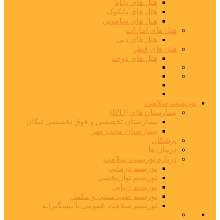
هتل های پاتایا
هتل های بانکوک
هتل های سامویی
هتل های امارات
هتل های دبی
هتل های قطر
هتل های دوحه
توریست سلامت
بیمارستان های (IPD)
بیمارستان تخصصی و فوق تخصصی نیکان
بیمارستان محب مهر
پزشکان
درمان ها
درباره توریست سلامت
توریسم درمانی
توریسم توان‌بخشی
توریسم زیبایی
توریسم طب سنتی و مکمل
توریسم سلامت عمومی یا پیشگیرانه