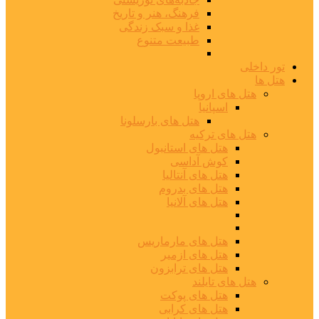
فرهنگ، هنر و تاریخ
غذا و سبک زندگی
طبیعت متنوع
تور داخلی
هتل ها
هتل های اروپا
اسپانیا
هتل های بارسلونا
هتل های ترکیه
هتل های استانبول
کوش آداسی
هتل های آنتالیا
هتل های بدروم
هتل های آلانیا
هتل های مارماریس
هتل های ازمیر
هتل های ترابزون
هتل های تایلند
هتل های پوکت
هتل های کرابی