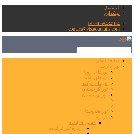
فیسبوک
لینکداین
tel:09058434974
contact@visatournafis.com
صفحه اصلی
تور خارجی
تورهای اروپا
تورهای تایلند
تورهای ترکیه
تور گرجستان
تور ارمنستان
تور هندوستان
درباره...
کشور فرانسه
درباره تور فرانسه
جاذبه‌های توریستی