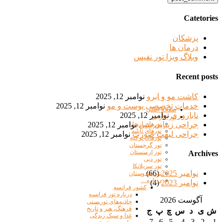
Catetories
پزشکان
درمان ها
وبلاگ ویزا تور نفیس
Recent posts
کاشت مو و ابرو
نوامبر 12, 2025
خدمات تخصصی پوست و مو
نوامبر 12, 2025
صفحه اصلی
ناباروری
نوامبر 12, 2025
تور خارجی
جراحی زیبایی بینی
نوامبر 12, 2025
تورهای اروپا
تورهای تایلند
جراحی لیفت صورت
نوامبر 12, 2025
تورهای ترکیه
تور گرجستان
تور ارمنستان
Archives
تور دبی
تور سریلانکا
نوامبر 2025
(66)
تور هندوستان
درباره…
نوامبر 2023
(4)
کشور فرانسه
درباره تور فرانسه
آگوست 2026
جاذبه‌های توریستی
فرهنگ، هنر و تاریخ
ش
ی
د
س
چ
پ
ج
غذا و سبک زندگی
7
6
5
4
3
2
1