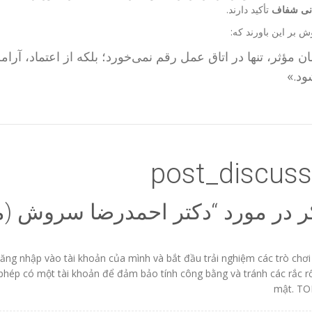
انی شفاف
تأکید دارند.
 بر این باورند که:
ن مؤثر، تنها در اتاق عمل رقم نمی‌خورد؛ بلکه از اعتماد، آر
ود.»
post_discuss
دکتر احمدرضا سروش (
ăng nhập vào tài khoản của mình và bắt đầu trải nghiệm các trò chơi
phép có một tài khoản để đảm bảo tính công bằng và tránh các rắc rố
mật. TO