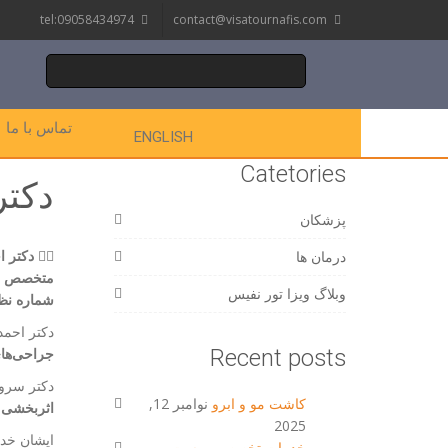
tel:09058434974
contact@visatournafis.com
تماس با ما
ENGLISH
Catetories
دکت
پزشکان
👨‍⚕️
دکتر 
درمان ها
متخصص ج
وبلاگ ویزا تور نفیس
شماره نظام پ
دکتر احمد
Recent posts
جراحی‌های
دکتر سروش
کاشت مو و ابرو
نوامبر 12,
اثربخشی
ه
2025
ایشان خد
خدمات تخصصی پوست و مو