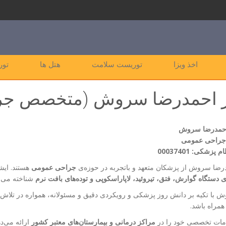
اخذ ویزا
توریست سلامت
هتل ها
تور
ر احمدرضا سروش (متخصص جر
احمدرضا سروش
راحی عمومی
زشکی: 00037401
رضا سروش از پزشکان متعهد و باتجربه در حوزه‌ی
جراحی عمومی
هستند. ایشا
 دستگاه گوارش، فتق، تیروئید، لاپاراسکوپی و توده‌های بافت نرم
شناخته می‌ش
 با تکیه بر دانش روز پزشکی و رویکردی دقیق و مسئولانه، همواره در تلاش‌اند
مراه باشد.
مات تخصصی خود را در
مراکز درمانی و بیمارستان‌های معتبر کشور
ارائه می‌د