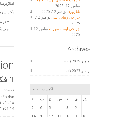
اطلاع‌رس
نوامبر 12, 2025
ناباروری
نوامبر 12, 2025
دکتر سروش
جراحی زیبایی بینی
نوامبر 12,
«درما
2025
می‌ش
جراحی لیفت صورت
نوامبر 12,
2025
Archives
نوامبر 2025
(66)
ion
نوامبر 2023
(4)
‫1 فکر در مورد “
آگوست 2026
888slot
 hấp dẫn
ش
ی
د
س
چ
پ
ج
i về bảo
7
6
5
4
3
2
1
NY01-14
14
13
12
11
10
9
8