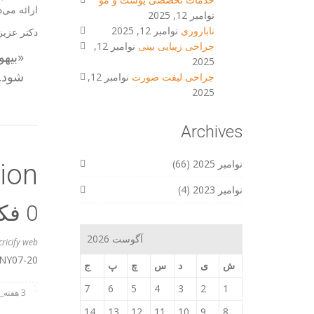
ارائه می‌د
نوامبر 12, 2025
ناباروری
نوامبر 12, 2025
دکتر عزیز
جراحی زیبایی بینی
نوامبر 12,
«بیهو
2025
شود.
جراحی لیفت صورت
نوامبر 12,
2025
Archives
نوامبر 2025
(66)
ion
نوامبر 2023
(4)
‫0 فکر در مورد “
آگوست 2026
cricify web
TONY07-20
ش
ی
د
س
چ
پ
ج
7
6
5
4
3
2
1
3 هفته_ago
14
13
12
11
10
9
8