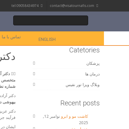
tel:09058434974
contact@visatournafis.com
تماس با ما
ENGLISH
Catetories
دکتر
پزشکان
👩‍⚕️
دکتر آ
درمان ها
متخصص ب
وبلاگ ویزا تور نفیس
شماره نظام پ
دکتر آزاد
Recent posts
بیهوشی د
دکتر عزیز
کاشت مو و ابرو
نوامبر 12,
فرآیند جر
2025
ایشان در
خدمات تخصصی پوست و مو