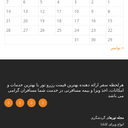
7
6
5
4
3
2
1
14
13
12
11
10
9
8
21
20
19
18
17
16
15
28
27
26
25
24
23
22
31
30
29
« نوامبر
هرلحظه سفر ارائه دهنده بهترین قیمت رزرو تور با بهترین خدمات و
امکانات، اخذ ویزا و بیمه مسافرتی در خدمت شما مسافران گرامی
می باشد.
مجله تورها
ی گردشگری
انواع ویزای کانادا