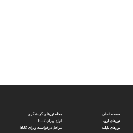
صفحه اصلی
مجله تورها
ی گردشگری
تورهای اروپا
انواع ویزای کانادا
تورهای تایلند
مراحل درخواست ویزای کانادا