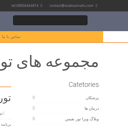
tel:09058434974
contact@visatournafis.com
تماس با ما
مجموعه های تور
Catetories
تور
پزشکان
درمان ها
نوامبر
وبلاگ ویزا تور نفیس
برنامه 