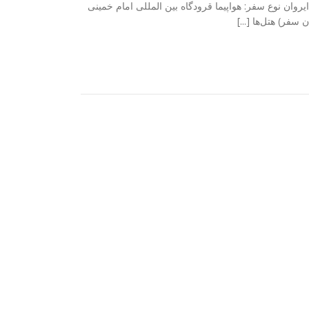
 فرودگاه بین‌المللی زوارتنوتس ایروان نوع سفر: هواپیما قرودگاه بین المللی امام خمینی