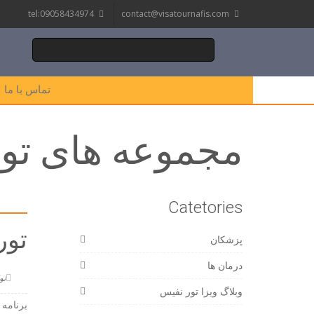
tel:09058434974
contact@visatournafis.com
تماس با ما
مجموعه های تور
Catetories
تور ای
پزشکان
درمان ها
نوامبر
وبلاگ ویزا تور نفیس
برنامه 