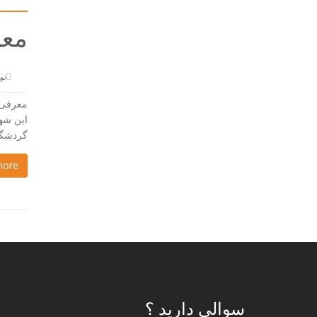
معر
نوامبر
معرفی آ
این شهر
گردشگری
more
سوالی دارید ؟