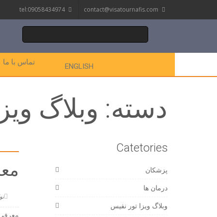
tel:09058434974
contact@visatournafis.com
تماس با ما
ENGLISH
دسته:
وبلاگ ویز
Catetories
معر
پزشکان
درمان ها
نوامبر
وبلاگ ویزا تور نفیس
معرفی ت