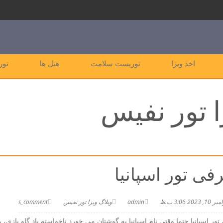
اخذ ویزا
توریست سلامت
هتل ها
تور
ا تور نفیس
فی تور اسپانیا
 10, 2023 3:06 ب.ظ
admin
وبلاگ ویزا تور نفیس
s_comment
ور اسپانیا حتما وقتی نام اسپانیا به گوشتان می خورد ناخواسته یاد گاو بازی، ر