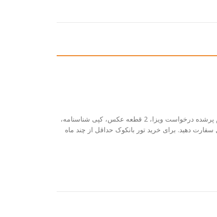
برای سفر به بانکوک، به چه مدارکی نیاز داریم؟می بایست اصل پاسپورت معتبر، فرم پرشده درخواست ویزا، 2 قطعه عکس، کپی شناسنامه،
 میلیون تومان موجودی را تحویل سفارت دهید. برای خرید تور بانکوک حداقل از چند ماه