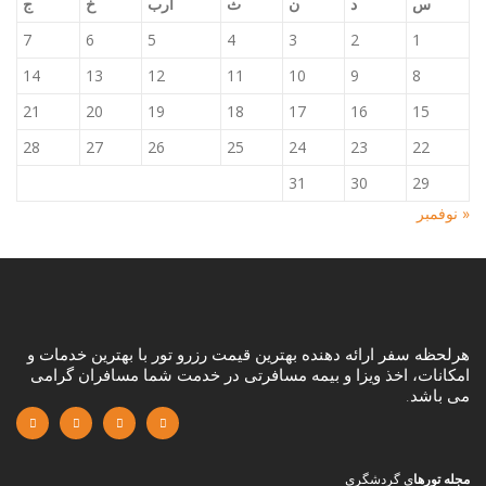
س
د
ن
ث
أرب
خ
ج
7
6
5
4
3
2
1
14
13
12
11
10
9
8
21
20
19
18
17
16
15
28
27
26
25
24
23
22
31
30
29
« نوفمبر
هرلحظه سفر ارائه دهنده بهترین قیمت رزرو تور با بهترین خدمات و
امکانات، اخذ ویزا و بیمه مسافرتی در خدمت شما مسافران گرامی
می باشد.
مجله تورها
ی گردشگری