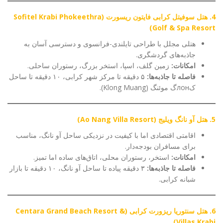
4. هتل سوفیتل کرابی فایتون ریسورت (Sofitel Krabi Phokeethra
Golf & Spa Resort)
هتلی مجلل با طراحی تایلندی-فرانسوی و دسترسی آسان به
جاذبه‌های گردشگری.
امکانات:
زمین گلف، اسپا، استخر بزرگ، رستوران ساحلی.
فاصله تا جاذبه‌ها:
۵ دقیقه تا مرکز شهر کرابی، ۱۰ دقیقه تا ساحل
کлонگ موئنگ (Klong Muang).
5. هتل آو نانگ ویلیج (Ao Nang Villa Resort)
اقامتی اقتصادی اما با کیفیت در نزدیکی ساحل آو نانگ، مناسب
برای مسافران بودجه‌دار.
امکانات:
استخر، رستوران محلی، اتاق‌های ساده اما تمیز.
فاصله تا جاذبه‌ها:
۳ دقیقه پیاده تا ساحل آو نانگ، ۱۰ دقیقه تا بازار
شبانه کرابی.
6. هتل سنتوریا ریزورت کرابی (Centara Grand Beach Resort &
Villas Krabi)