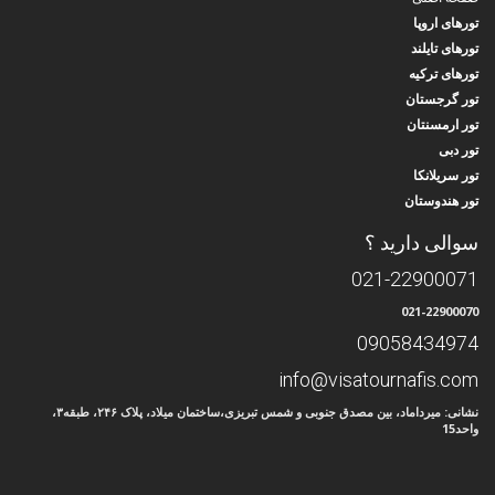
تورهای اروپا
تورهای تایلند
تورهای ترکیه
تور گرجستان
تور ارمسنتان
تور دبی
تور سریلانکا
تور هندوستان
سوالی دارید ؟
021-22900071
021-22900070
09058434974
info@visatournafis.com
نشانی: میرداماد، بین مصدق جنوبی و شمس تبریزی،ساختمان میلاد، پلاک ۲۴۶، طبقه۳،
واحد15