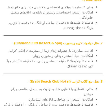
هتلی ۴ ستاره با ویلاهای اختصاصی و فضایی دنج برای خانواده‌ها.
امکانات:
استخر اختصاصی، رستوران تایلندی، اتاق‌های متصل
خانوادگی.
فاصله تا جاذبه‌ها:
۵ دقیقه تا ساحل آو نانگ، ۱۵ دقیقه تا جزیره
هونگ (Hong Island).
7. هتل دیاموند کریو ریسورت (Diamond Cliff Resort & Spa)
اقامتی میان‌رده با چشم‌اندازهای زیبا از صخره‌های آهکی کرابی.
امکانات:
اسپا، استخر دوقلو، رستوران روباز.
فاصله تا جاذبه‌ها:
۷ دقیقه تا ساحل رایلی، ۲۰ دقیقه تا آبشار هوآ
کهو (Huay Kaew).
8. هتل بیچ کلاب کرابی (Krabi Beach Club Hotel)
هتلی اقتصادی با فضایی شاد و نزدیک به ساحل، مناسب برای
جوانان.
امکانات:
استخر، بار ساحلی، اتاق‌های استاندارد.
فاصله تا جاذبه‌ها:
۵ دقیقه پیاده تا ساحل آو نانگ، ۱۰ دقیقه تا پارک