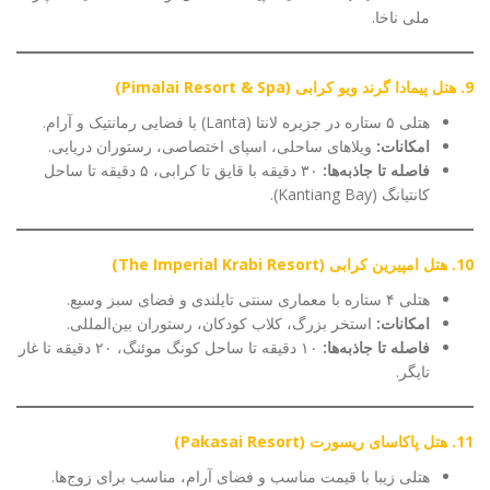
ملی ناخا.
9. هتل پیمادا گرند ویو کرابی (Pimalai Resort & Spa)
هتلی ۵ ستاره در جزیره لانتا (Lanta) با فضایی رمانتیک و آرام.
امکانات:
ویلاهای ساحلی، اسپای اختصاصی، رستوران دریایی.
فاصله تا جاذبه‌ها:
۳۰ دقیقه با قایق تا کرابی، ۵ دقیقه تا ساحل
کانتیانگ (Kantiang Bay).
10. هتل امپیرین کرابی (The Imperial Krabi Resort)
هتلی ۴ ستاره با معماری سنتی تایلندی و فضای سبز وسیع.
امکانات:
استخر بزرگ، کلاب کودکان، رستوران بین‌المللی.
فاصله تا جاذبه‌ها:
۱۰ دقیقه تا ساحل کونگ موئنگ، ۲۰ دقیقه تا غار
تایگر.
11. هتل پاکاسای ریسورت (Pakasai Resort)
هتلی زیبا با قیمت مناسب و فضای آرام، مناسب برای زوج‌ها.