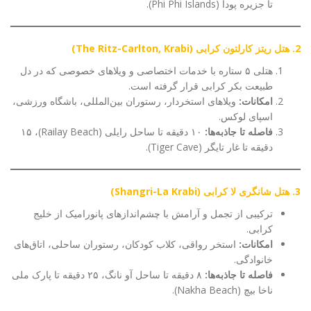
تا جزیره پودا (Phi Phi Islands).
2. هتل ریتز کارلتون کرابی (The Ritz-Carlton, Krabi)
هتلی ۵ ستاره با خدمات اختصاصی و ویلاهای خصوصی که در دل
طبیعت بکر کرابی قرار گرفته است.
امکانات:
ویلاهای استخردار، رستوران بین‌المللی، باشگاه ورزشی،
اسپای لوکس.
فاصله تا جاذبه‌ها:
۱۰ دقیقه تا ساحل رایلی (Railay Beach)، ۱۵
دقیقه تا غار تایگر (Tiger Cave).
3. هتل شانگری لا کرابی (Shangri-La Krabi)
ترکیبی از تجمل و آرامش با چشم‌اندازهای پانورامیک از خلیج
کرابی.
امکانات:
استخر رواقی، کلاب کودکان، رستوران ساحلی، اتاق‌های
خانوادگی.
فاصله تا جاذبه‌ها:
۸ دقیقه تا ساحل آو نانگ، ۲۵ دقیقه تا پارک ملی
ناخا بیچ (Nakha Beach).