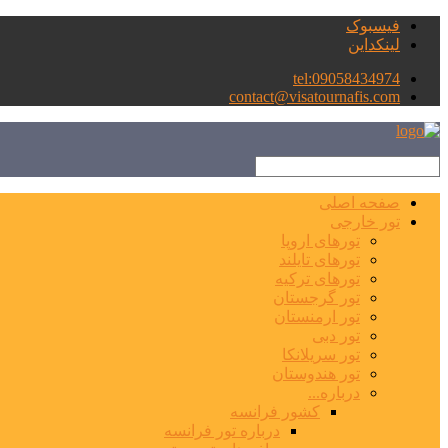
فیسبوک
لینکداین
tel:09058434974
contact@visatournafis.com
صفحه اصلی
تور خارجی
تورهای اروپا
تورهای تایلند
تورهای ترکیه
تور گرجستان
تور ارمنستان
تور دبی
تور سریلانکا
تور هندوستان
درباره...
کشور فرانسه
درباره تور فرانسه