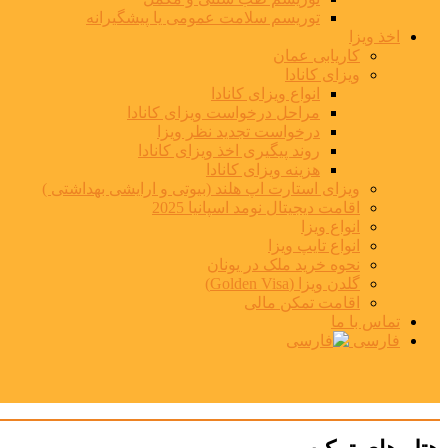
توریسم سلامت عمومی یا پیشگیرانه
اخذ ویزا
کاریابی عمان
ویزای کانادا
انواع ویزای کانادا
مراحل درخواست ویزای کانادا
درخواست تجدید نظر ویزا
روند پیگیری اخذ ویزای کانادا
هزینه ویزای کانادا
ویزای استارت اپ هلند (بیوتی و ارایشی بهداشتی )
اقامت دیجیتال نومد اسپانیا 2025
انواع ویزا
انواع تایپ ویزا
نحوه خرید ملک در یونان
گلدن ویزا (Golden Visa)
اقامت تمکن مالی
تماس با ما
فارسی