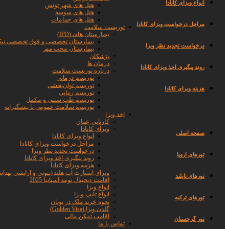
انواع ویزای کانادا
هتل های شهر تونس
هتل های سوسه
هتل های حمامات
مراحل درخواست ویزای کانادا
توریست سلامت
بیمارستان های (IPD)
بیمارستان تخصصی و فوق تخصصی نیک
درخواست تجدید نظر ویزا
بیمارستان محب مهر
پزشکان
درمان ها
روند پیگیری اخذ ویزای کانادا
درباره توریست سلامت
توریسم درمانی
توریسم توان‌بخشی
هزینه ویزای کانادا
توریسم زیبایی
توریسم طب سنتی و مکمل
توریسم سلامت عمومی یا پیشگیرانه
اخذ ویزا
کاریابی عمان
ویزای کانادا
صفحه اصلی
انواع ویزای کانادا
مراحل درخواست ویزای کانادا
درخواست تجدید نظر ویزا
تورهای اروپا
روند پیگیری اخذ ویزای کانادا
هزینه ویزای کانادا
ویزای استارت اپ هلند (بیوتی و ارایشی بهداش
تورهای تایلند
اقامت دیجیتال نومد اسپانیا 2025
انواع ویزا
انواع تایپ ویزا
تورهای ترکیه
نحوه خرید ملک در یونان
گلدن ویزا (Golden Visa)
اقامت تمکن مالی
تور گرجستان
تماس با ما