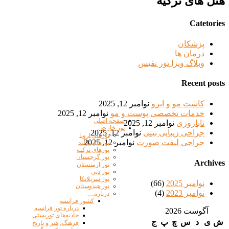
هتل های ترکیه
Catetories
پزشکان
درمان ها
وبلاگ ویزا تور نفیس
Recent posts
کاشت مو و ابرو
نوامبر 12, 2025
خدمات تخصصی پوست و مو
نوامبر 12, 2025
صفحه اصلی
ناباروری
نوامبر 12, 2025
تور خارجی
جراحی زیبایی بینی
نوامبر 12, 2025
تورهای اروپا
جراحی لیفت صورت
نوامبر 12, 2025
تورهای تایلند
تورهای ترکیه
تور گرجستان
Archives
تور ارمنستان
تور دبی
تور سریلانکا
نوامبر 2025
(66)
تور هندوستان
نوامبر 2023
(4)
درباره…
کشور فرانسه
درباره تور فرانسه
آگوست 2026
جاذبه‌های توریستی
ش
ی
د
س
چ
پ
ج
فرهنگ، هنر و تاریخ