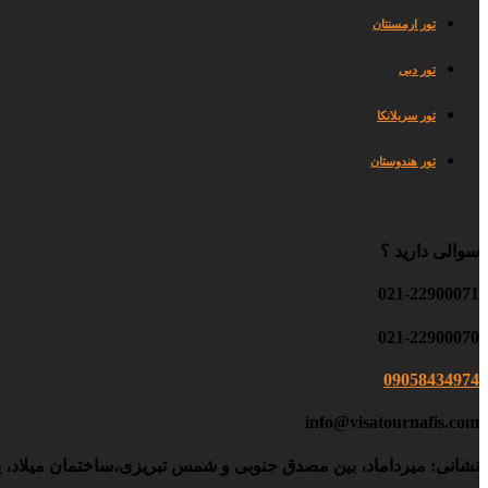
تور ارمسنتان
تور دبی
تور سریلانکا
تور هندوستان
سوالی دارید ؟
021-22900071
021-22900070
09058434974
info@visatournafis.com
نشانی: میرداماد، بین مصدق جنوبی و شمس تبریزی،ساختمان میلاد، پلاک ۲۴۶، طبقه۳، و