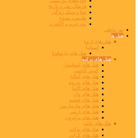
جاذبه‌های توریستی
فرهنگ، هنر و تاریخ
غذا و سبک زندگی
طبیعت متنوع
مد، خرید و لاکچری
تور داخلی
هتل ها
هتل های اروپا
اسپانیا
هتل های بارسلونا
هتل های ترکیه
هتل های استانبول
کوش آداسی
هتل های آنتالیا
هتل های بدروم
هتل های آلانیا
هتل های وان
هتل های فتحیه
هتل های مارماریس
هتل های ازمیر
هتل های ترابزون
هتل های تایلند
هتل های پوکت
هتل های کرابی