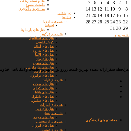
غذا و سبک زندگی
7
6
5
4
3
2
1
طبیعت متنوع
14
13
12
11
10
9
8
مد، خرید و لاکچری
تور داخلی
21
20
19
18
17
16
15
هتل ها
28
27
26
25
24
23
22
هتل های اروپا
اسپانیا
31
30
29
هتل های بارسلونا
هتل های ترکیه
« نوامبر
هتل های استانبول
کوش آداسی
هتل های آنتالیا
هتل های بدروم
هتل های آلانیا
هتل های وان
هتل های فتحیه
هتل های مارماریس
هرلحظه سفر ارائه دهنده بهترین قیمت رزرو تور با بهترین خدمات و امکانات، اخذ 
هتل های ازمیر
هتل های ترابزون
هتل های تایلند
هتل های پوکت
هتل های کرابی
هتل های پاتایا
هتل های بانکوک
هتل های سامویی
هتل های امارات
هتل های دبی
هتل های قطر
هتل های دوحه
مجله تورها
ی گردشگری
هتل های ارمنستان
هتل های ایروان
هتل های تونس