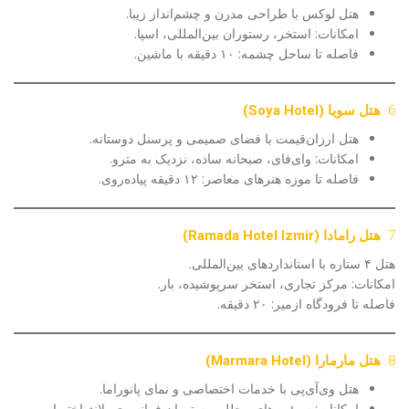
هتل لوکس با طراحی مدرن و چشم‌انداز زیبا.
امکانات: استخر، رستوران بین‌المللی، اسپا.
فاصله تا ساحل چشمه: ۱۰ دقیقه با ماشین.
6.
هتل سویا (Soya Hotel)
هتل ارزان‌قیمت با فضای صمیمی و پرسنل دوستانه.
امکانات: وای‌فای، صبحانه ساده، نزدیک به مترو.
فاصله تا موزه هنرهای معاصر: ۱۲ دقیقه پیاده‌روی.
7.
هتل رامادا (Ramada Hotel Izmir)
هتل ۴ ستاره با استانداردهای بین‌المللی.
امکانات: مرکز تجاری، استخر سرپوشیده، بار.
فاصله تا فرودگاه ازمیر: ۲۰ دقیقه.
8.
هتل مارمارا (Marmara Hotel)
هتل وی‌آی‌پی با خدمات اختصاصی و نمای پانوراما.
امکانات: سوئیت‌های مجلل، رستوران فرانسوی، لانژ اختصاصی.