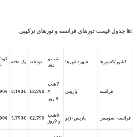
📊 جدول قیمت تورهای فرانسه و تورهای ترکیبی
شب و
کودک
کشور/کشورها
شهر/شهرها
دوتخته
یک تخته
روز
ت
7شب
و
فرانسه
پاریس
€2,290
€
3,190
€
90
8 روز
8شب
فرانسه
+
سوییس
پاریس
+
ژنو
€2,790
€
3,790
€
90
و 9روز