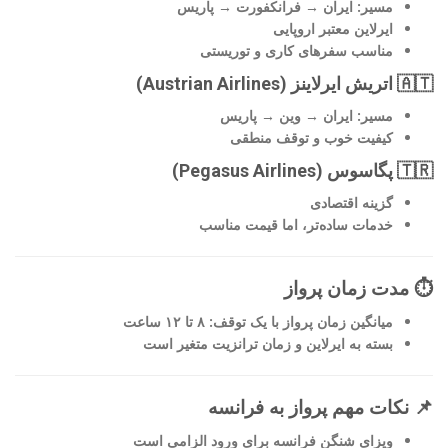
مسیر: ایران → فرانکفورت → پاریس
ایرلاین معتبر اروپایی
مناسب سفرهای کاری و توریستی
🇦🇹 اتریش ایرلاینز (Austrian Airlines)
مسیر: ایران → وین → پاریس
کیفیت خوب و توقف منطقی
🇹🇷 پگاسوس (Pegasus Airlines)
گزینه اقتصادی
خدمات ساده‌تر، اما قیمت مناسب
⏱️ مدت زمان پرواز
میانگین زمان پرواز با یک توقف: ۸ تا ۱۲ ساعت
بسته به ایرلاین و زمان ترانزیت متغیر است
📌 نکات مهم پرواز به فرانسه
ویزای شنگن فرانسه برای ورود الزامی است