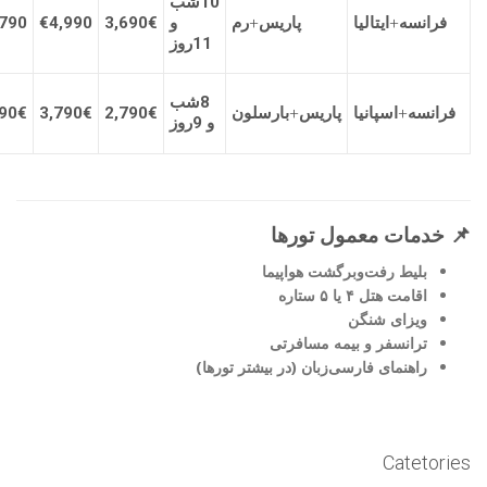
10شب
فرانسه
+
ایتالیا
پاریس
+
رم
و
€
3,690
€4,990
,790
11روز
8شب
فرانسه
+
اسپانیا
پاریس
+
بارسلون
€
2,790
€
3,790
€
90
و 9روز
📌 خدمات معمول تورها
بلیط رفت‌وبرگشت هواپیما
اقامت هتل ۴ یا ۵ ستاره
ویزای شنگن
ترانسفر و بیمه مسافرتی
راهنمای فارسی‌زبان (در بیشتر تورها)
Catetories