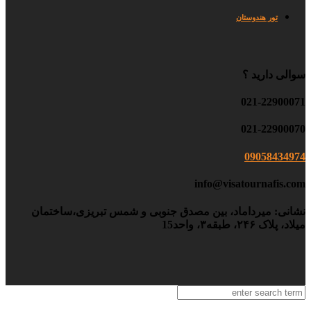
تور هندوستان
سوالی دارید ؟
021-22900071
021-22900070
09058434974
info@visatournafis.com
نشانی: میرداماد، بین مصدق جنوبی و شمس تبریزی،ساختمان
میلاد، پلاک ۲۴۶، طبقه۳، واحد15