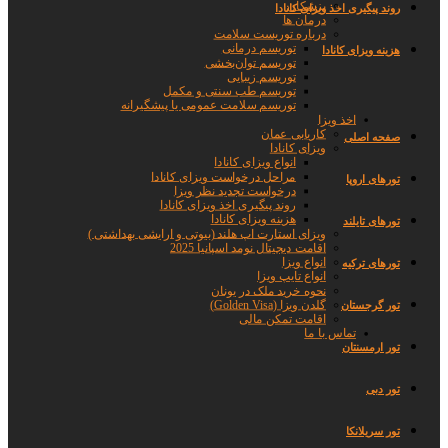
پزشکان
روند پیگیری اخذ ویزای کانادا
درمان ها
درباره توریست سلامت
توریسم درمانی
هزینه ویزای کانادا
توریسم توان‌بخشی
توریسم زیبایی
توریسم طب سنتی و مکمل
توریسم سلامت عمومی یا پیشگیرانه
اخذ ویزا
کاریابی عمان
صفحه اصلی
ویزای کانادا
انواع ویزای کانادا
مراحل درخواست ویزای کانادا
تورهای اروپا
درخواست تجدید نظر ویزا
روند پیگیری اخذ ویزای کانادا
هزینه ویزای کانادا
تورهای تایلند
ویزای استارت اپ هلند (بیوتی و ارایشی بهداشتی )
اقامت دیجیتال نومد اسپانیا 2025
انواع ویزا
تورهای ترکیه
انواع تایپ ویزا
نحوه خرید ملک در یونان
گلدن ویزا (Golden Visa)
تور گرجستان
اقامت تمکن مالی
تماس با ما
تور ارمسنتان
تور دبی
تور سریلانکا