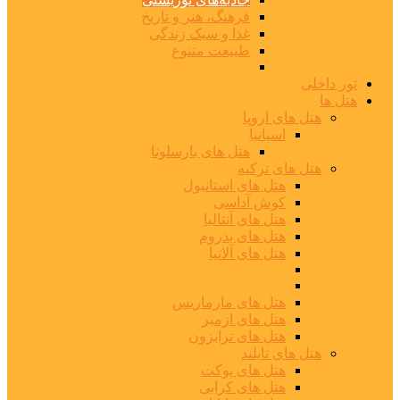
فرهنگ، هنر و تاریخ
غذا و سبک زندگی
طبیعت متنوع
تور داخلی
هتل ها
هتل های اروپا
اسپانیا
هتل های بارسلونا
هتل های ترکیه
هتل های استانبول
کوش آداسی
هتل های آنتالیا
هتل های بدروم
هتل های آلانیا
هتل های مارماریس
هتل های ازمیر
هتل های ترابزون
هتل های تایلند
هتل های پوکت
هتل های کرابی