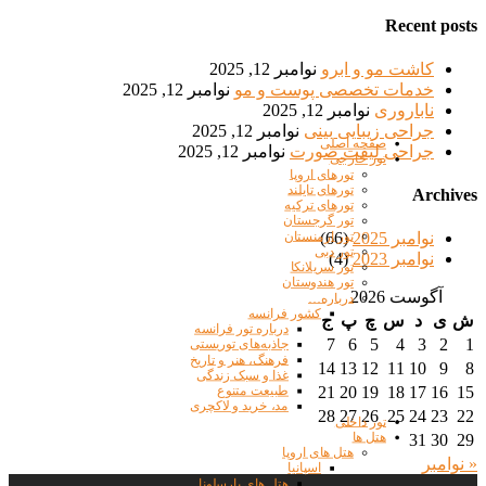
Recent posts
کاشت مو و ابرو
نوامبر 12, 2025
خدمات تخصصی پوست و مو
نوامبر 12, 2025
ناباروری
نوامبر 12, 2025
جراحی زیبایی بینی
نوامبر 12, 2025
صفحه اصلی
جراحی لیفت صورت
نوامبر 12, 2025
تور خارجی
تورهای اروپا
تورهای تایلند
Archives
تورهای ترکیه
تور گرجستان
نوامبر 2025
(66)
تور ارمنستان
تور دبی
نوامبر 2023
(4)
تور سریلانکا
تور هندوستان
آگوست 2026
درباره…
کشور فرانسه
ش
ی
د
س
چ
پ
ج
درباره تور فرانسه
7
6
5
4
3
2
1
جاذبه‌های توریستی
فرهنگ، هنر و تاریخ
14
13
12
11
10
9
8
غذا و سبک زندگی
21
20
19
18
17
16
15
طبیعت متنوع
مد، خرید و لاکچری
28
27
26
25
24
23
22
تور داخلی
هتل ها
31
30
29
هتل های اروپا
« نوامبر
اسپانیا
هتل های بارسلونا