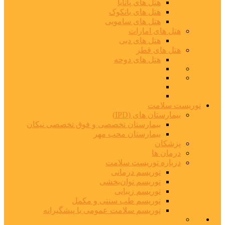
هتل های پاتایا
هتل های بانکوک
هتل های سامویی
هتل های امارات
هتل های دبی
هتل های قطر
هتل های دوحه
توریست سلامت
بیمارستان های (IPD)
بیمارستان تخصصی و فوق تخصصی نیکان
بیمارستان محب مهر
پزشکان
درمان ها
درباره توریست سلامت
توریسم درمانی
توریسم توان‌بخشی
توریسم زیبایی
توریسم طب سنتی و مکمل
توریسم سلامت عمومی یا پیشگیرانه