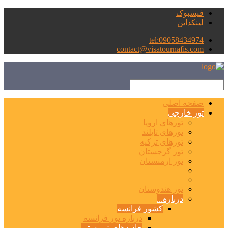
فیسبوک
لینکداین
tel:09058434974
contact@visatournafis.com
صفحه اصلی
تور خارجی
تورهای اروپا
تورهای تایلند
تورهای ترکیه
تور گرجستان
تور ارمنستان
تور هندوستان
درباره...
کشور فرانسه
درباره تور فرانسه
جاذبه‌های توریستی