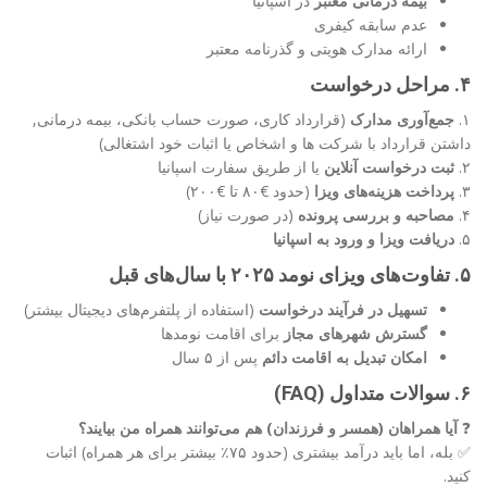
بیمه درمانی معتبر
در اسپانیا
عدم سابقه کیفری
ارائه مدارک هویتی و گذرنامه معتبر
۴. مراحل درخواست
۱.
جمع‌آوری مدارک
(قرارداد کاری، صورت حساب بانکی، بیمه درمانی,
داشتن قرارداد با شرکت ها و اشخاص یا اثبات خود اشتغالی)
۲.
ثبت درخواست آنلاین
یا از طریق سفارت اسپانیا
۳.
پرداخت هزینه‌های ویزا
(حدود €۸۰ تا €۲۰۰)
۴.
مصاحبه و بررسی پرونده
(در صورت نیاز)
۵.
دریافت ویزا و ورود به اسپانیا
۵. تفاوت‌های ویزای نومد ۲۰۲۵ با سال‌های قبل
تسهیل در فرآیند درخواست
(استفاده از پلتفرم‌های دیجیتال بیشتر)
گسترش شهرهای مجاز
برای اقامت نومدها
امکان تبدیل به اقامت دائم
پس از ۵ سال
۶. سوالات متداول (FAQ)
❓
آیا همراهان (همسر و فرزندان) هم می‌توانند همراه من بیایند؟
✅ بله، اما باید درآمد بیشتری (حدود ۷۵٪ بیشتر برای هر همراه) اثبات
کنید.