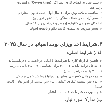
✅
دسترسی به فضای کاری اشتراکی (Coworking) و اینترنت
پرسرعت
✅
معافیت مالیاتی ویژه برای ۴ سال اول
(تحت قانون استارتاپ)
✅
سفر آزادانه در منطقه شنگن
(۲۶ کشور اروپایی)
✅
امکان همراهی خانواده (همسر و فرزندان زیر ۱۸ سال)
✅
مسیر سریع‌تر به سمت اقامت دائم و تابعیت اسپانیا
۳. شرایط اخذ ویزای نومد اسپانیا در سال ۲۰۲۵
الف) شرایط اصلی:
🔹
داشتن قرارداد کاری با شرکت‌ها
یا اثبات خوداشتغالی (فریلنسینگ)
🔹
حداقل درآمد ماهانه €۲,۰۰۰ برای متقاضی
(€۲,۵۰۰ با یک همراه،
€۳,۰۰۰ با دو همراه یا بیشتر)
🔹
بیمه درمانی خصوصی معتبر در اسپانیا
(پوشش کامل پزشکی)
🔹
عدم سوءپیشینه کیفری
(گواهی عدم سوءپیشینه از کشورهای اقامت
قبلی)
🔹
پاسپورت معتبر با حداقل ۶ ماه اعتبار
ب) مدارک مورد نیاز: