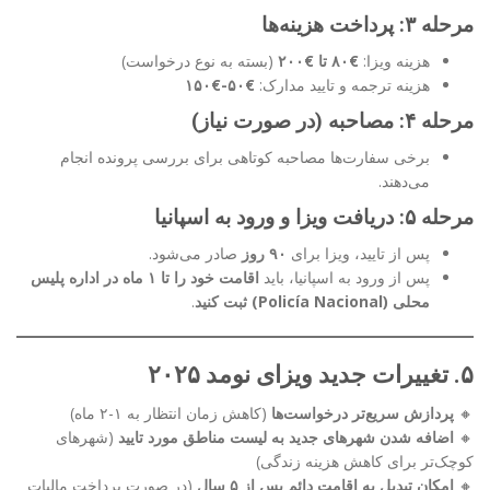
مرحله ۳: پرداخت هزینه‌ها
هزینه ویزا:
€۸۰ تا €۲۰۰
(بسته به نوع درخواست)
هزینه ترجمه و تایید مدارک:
€۵۰-€۱۵۰
مرحله ۴: مصاحبه (در صورت نیاز)
برخی سفارت‌ها مصاحبه کوتاهی برای بررسی پرونده انجام
می‌دهند.
مرحله ۵: دریافت ویزا و ورود به اسپانیا
پس از تایید، ویزا برای
۹۰ روز
صادر می‌شود.
پس از ورود به اسپانیا، باید
اقامت خود را تا ۱ ماه در اداره پلیس
محلی (Policía Nacional) ثبت کنید
.
۵. تغییرات جدید ویزای نومد ۲۰۲۵
🔸
پردازش سریع‌تر درخواست‌ها
(کاهش زمان انتظار به ۱-۲ ماه)
🔸
اضافه شدن شهرهای جدید به لیست مناطق مورد تایید
(شهرهای
کوچک‌تر برای کاهش هزینه زندگی)
🔸
امکان تبدیل به اقامت دائم پس از ۵ سال
(در صورت پرداخت مالیات