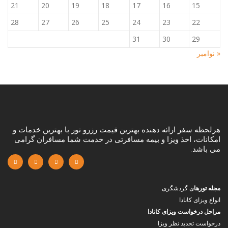
21
20
19
18
17
16
15
28
27
26
25
24
23
22
31
30
29
« نوامبر
هرلحظه سفر ارائه دهنده بهترین قیمت رزرو تور با بهترین خدمات و
امکانات، اخذ ویزا و بیمه مسافرتی در خدمت شما مسافران گرامی
می باشد.
مجله تورها
ی گردشگری
انواع ویزای کانادا
مراحل درخواست ویزای کانادا
درخواست تجدید نظر ویزا