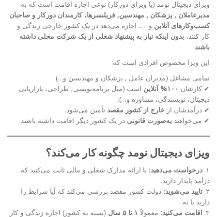
ویزای دیجیتال نومد (یا ویزای دورکار) نوعی اجازه اقامت است که به
مدیرعاملان , پزشکان , مهندسین, فریلنسرها، کارمندان دورکار و صاحبان
کسب‌وکارهای آنلاین
و ….. اجازه می‌دهد در یک کشور خارجی زندگی و
کار کنند،
بدون اینکه نیاز به پیشنهاد شغلی از یک شرکت محلی داشته
باشند
.
این ویزا مخصوص افرادی است که:
تمامی مشاغل (مدیران عامل , پزشکان و مهندیسن و…)
✔ کارشان
۱۰۰% آنلاین
است (مثل برنامه‌نویسی، طراحی، بازاریابی
دیجیتال، نویسندگی، مشاوره و…).
✔ درآمدشان از
خارج از کشور مقصد
تأمین می‌شود.
✔ می‌خواهند
به‌صورت قانونی
در یک کشور دیگر اقامت داشته باشند.
ویزای دیجیتال نومد چگونه کار می‌کند؟
۱.
درخواست می‌دهید:
با ارائه مدارک شغلی و مالی ثابت می‌کنید که
درآمد پایدار دارید.
۲.
تایید می‌شوید:
دولت کشور مقصد بررسی می‌کند که آیا شرایط را
دارید یا نه.
۳.
اقامت می‌کنید:
معمولاً
۱ تا ۵ سال
(بسته به کشور) اجازه زندگی و کار