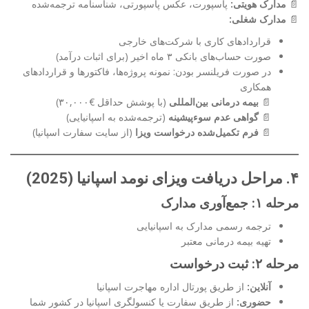
📄
مدارک هویتی:
پاسپورت، عکس پاسپورتی، شناسنامه ترجمه‌شده
📄
مدارک شغلی:
قراردادهای کاری با شرکت‌های خارجی
صورت حساب‌های بانکی ۳ ماه اخیر (برای اثبات درآمد)
در صورت فریلنسر بودن: نمونه پروژه‌ها، فاکتورها و قراردادهای
همکاری
📄
بیمه درمانی بین‌المللی
(با پوشش حداقل €۳۰,۰۰۰)
📄
گواهی عدم سوءپیشینه
(ترجمه‌شده به اسپانیایی)
📄
فرم تکمیل‌شده درخواست ویزا
(از سایت سفارت اسپانیا)
۴. مراحل دریافت ویزای نومد اسپانیا (2025)
مرحله ۱: جمع‌آوری مدارک
ترجمه رسمی مدارک به اسپانیایی
تهیه بیمه درمانی معتبر
مرحله ۲: ثبت درخواست
آنلاین:
از طریق پورتال اداره مهاجرت اسپانیا
حضوری:
از طریق سفارت یا کنسولگری اسپانیا در کشور شما