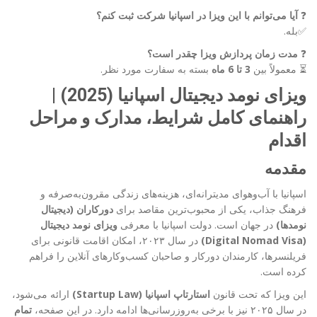
❓
آیا می‌توانم با این ویزا در اسپانیا شرکت ثبت کنم؟
✅بله.
❓
مدت زمان پردازش ویزا چقدر است؟
⏳ معمولاً بین
3 تا 6 ماه
بسته به سفارت مورد نظر.
ویزای نومد دیجیتال اسپانیا (2025) |
راهنمای کامل شرایط، مدارک و مراحل
اقدام
مقدمه
اسپانیا با آب‌وهوای مدیترانه‌ای، هزینه‌های زندگی مقرون‌به‌صرفه و
فرهنگ جذاب، یکی از محبوب‌ترین مقاصد برای
دورکاران (دیجیتال
نومدها)
در جهان است. دولت اسپانیا با معرفی
ویزای نومد دیجیتال
(Digital Nomad Visa)
در سال ۲۰۲۳، امکان اقامت قانونی برای
فریلنسرها، کارمندان دورکار و صاحبان کسب‌وکارهای آنلاین را فراهم
کرده است.
این ویزا که تحت قانون
استارتاپ اسپانیا (Startup Law)
ارائه می‌شود،
در سال ۲۰۲۵ نیز با برخی به‌روزرسانی‌ها ادامه دارد. در این صفحه،
تمام