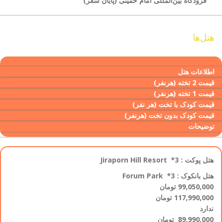
فرودگاه بین‌المللی امام خمینی (پایان سفر)
هتل‌ها
اطلاعات هتل
قیمت 2 تخته (هرنفر)
قیمت 1 تخته (هرنفر)
قیمت کودک با تخت (هر نفر)
قیمت کودک بدون تخت (هرنفر)
توضیحات
هتل پوکت : Jiraporn Hill Resort *3
هتل بانکوک : Forum Park *3
99,050,000
تومان
117,990,000
تومان
ندارد
89,990,000
تومان