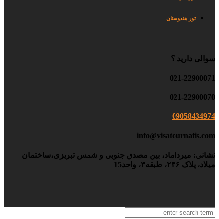
تور هندوستان
سوالی دارید ؟
021-22900071
021-22900070
09058434974
info@visatournafis.com
نشانی: میرداماد، بین مصدق جنوبی و شمس تبریزی،ساختمان
میلاد، پلاک ۲۴۶، طبقه۳، واحد15