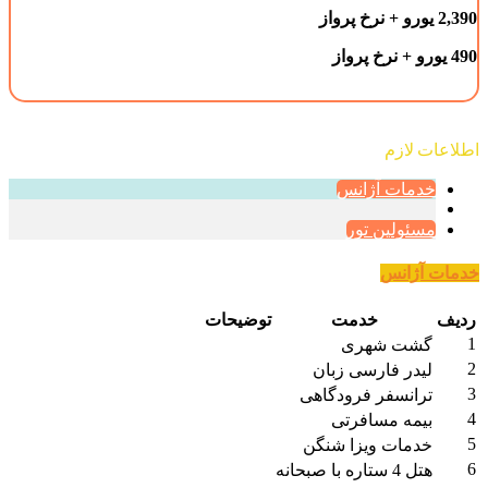
2,390 یورو + نرخ پرواز
490 یورو + نرخ پرواز
اطلاعات لازم‌
خدمات آژانس
مسئولین تور
خدمات آژانس
ردیف
خدمت
توضیحات
1
گشت شهری
2
لیدر فارسی زبان
3
ترانسفر فرودگاهی
4
بیمه مسافرتی
5
خدمات ویزا شنگن
6
هتل 4 ستاره با صبحانه