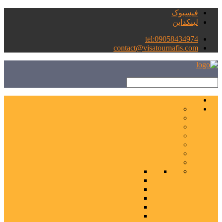
فیسبوک
لینکداین
tel:09058434974
contact@visatournafis.com