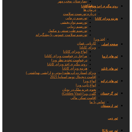
بیمارستان محب مهر
پزشکان
روند پیگیری اخذ ویزای کانادا
درمان ها
درباره توریست سلامت
توریسم درمانی
هزینه ویزای کانادا
توریسم توان‌بخشی
توریسم زیبایی
توریسم طب سنتی و مکمل
توریسم سلامت عمومی یا پیشگیرانه
اخذ ویزا
کاریابی عمان
صفحه اصلی
ویزای کانادا
انواع ویزای کانادا
مراحل درخواست ویزای کانادا
تورهای اروپا
درخواست تجدید نظر ویزا
روند پیگیری اخذ ویزای کانادا
هزینه ویزای کانادا
تورهای تایلند
ویزای استارت اپ هلند (بیوتی و ارایشی بهداشتی )
اقامت دیجیتال نومد اسپانیا 2025
انواع ویزا
تورهای ترکیه
انواع تایپ ویزا
نحوه خرید ملک در یونان
گلدن ویزا (Golden Visa)
تور گرجستان
اقامت تمکن مالی
تماس با ما
تور ارمسنتان
تور دبی
تور سریلانکا