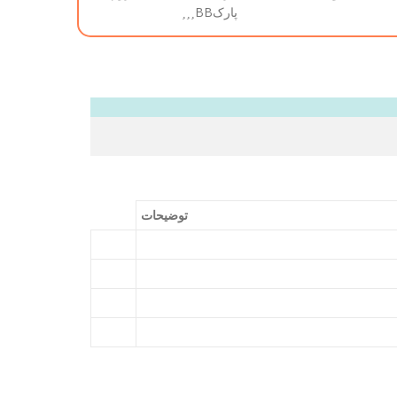
پارک
BB
توضیحات