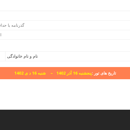
گذرنامه با حداقل 6 ماه ا
ا
نام و نام خانوادگی
تاریخ های تور :
پنجشنبه 16 آذر 1402 – شنبه 16 د ی 1402