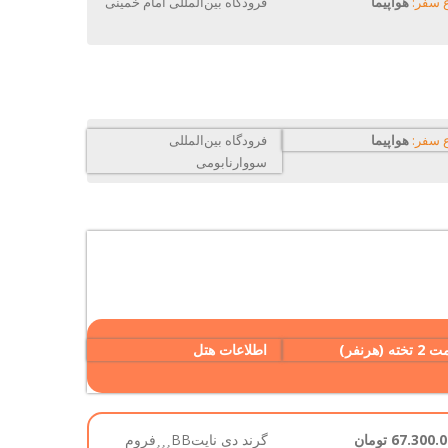
 سفر:
هواپیما
فرودگاه بین‌المللی امام خمینی
 سفر:
هواپیما
فرودگاه بین‌المللی
سووارنابومی
خته (هرنفر)
اطلاعات هتل
67.300 تومان
گرند دی نایت
BB
فروم