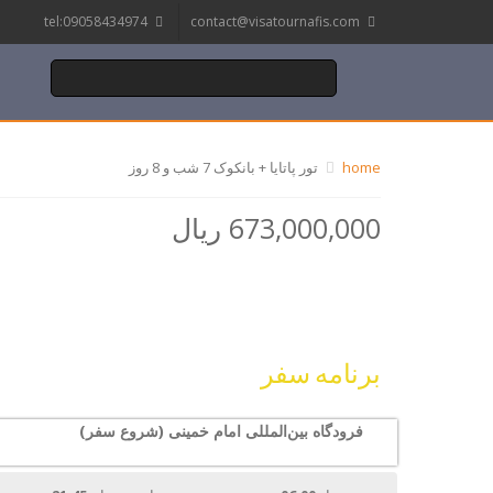
tel:09058434974
contact@visatournafis.com
home
تور پاتایا + بانکوک 7 شب و 8 روز
673,000,000 ریال
برنامه سفر
فرودگاه بین‌المللی امام خمینی (شروع سفر)