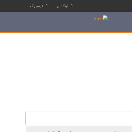
لینکداین
فیسبوک