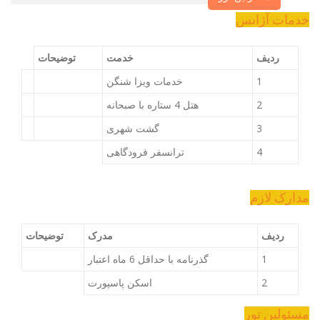
خدمات آژانس
ردیف
خدمت
توضیحات
1
خدمات ویزا شنگن
2
هتل 4 ستاره با صبحانه
3
گشت شهری
4
ترانسفر فرودگاهی
مدارک لازم
ردیف
مدرک
توضیحات
1
گذرنامه با حداقل 6 ماه اعتبار
2
اسکن پاسپورت
مسئولین تور