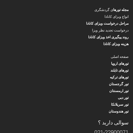
مجله تورها
ی گردشگری
انواع ویزای کانادا
مراحل درخواست ویزای کانادا
درخواست تجدید نظر ویزا
روند پیگیری اخذ ویزای کانادا
هزینه ویزای کانادا
صفحه اصلی
تورهای اروپا
تورهای تایلند
تورهای ترکیه
تور گرجستان
تور ارمسنتان
تور دبی
تور سریلانکا
تور هندوستان
سوالی دارید ؟
021-22900071