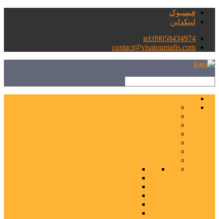
فیسبوک
لینکداین
tel:09058434974
contact@visatournafis.com