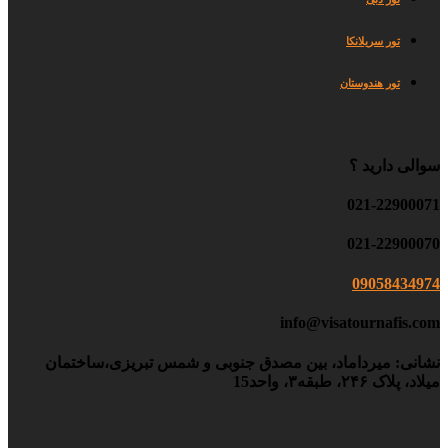
تور سریلانکا
تور هندوستان
سوالی دارید ؟
021-22900071
021-22900070
09058434974
info@visatournafis.com
نشانی: میرداماد، بین مصدق جنوبی و شمس تبریزی،ساختمان
میلاد، پلاک ۲۴۶، طبقه۳، واحد15