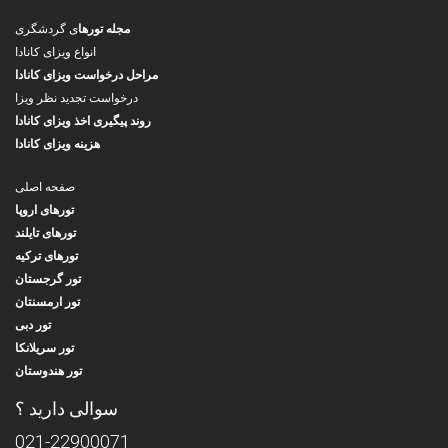
مجله تورها
ی گردشگری
انواع ویزای کانادا
مراحل درخواست ویزای کانادا
درخواست تجدید نظر ویزا
روند پیگیری اخذ ویزای کانادا
هزینه ویزای کانادا
صفحه اصلی
تورهای اروپا
تورهای تایلند
تورهای ترکیه
تور گرجستان
تور ارمسنتان
تور دبی
تور سریلانکا
تور هندوستان
سوالی دارید ؟
021-22900071